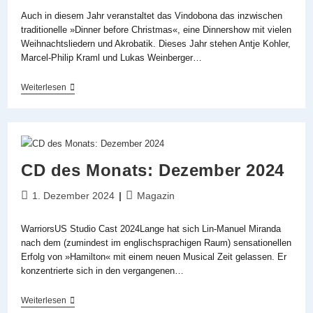
Auch in diesem Jahr veranstaltet das Vindobona das inzwischen
traditionelle »Dinner before Christmas«, eine Dinnershow mit vielen
Weihnachtsliedern und Akrobatik. Dieses Jahr stehen Antje Kohler,
Marcel-Philip Kraml und Lukas Weinberger…
Weihnachtliche
Weiterlesen
Stimmung
Im
Vindobona:
»Dinner
Before
Christmas«
CD des Monats: Dezember 2024
Beitrag
Beitrags-
1. Dezember 2024
Magazin
veröffentlicht:
Kategorie:
WarriorsUS Studio Cast 2024Lange hat sich Lin-Manuel Miranda
nach dem (zumindest im englischsprachigen Raum) sensationellen
Erfolg von »Hamilton« mit einem neuen Musical Zeit gelassen. Er
konzentrierte sich in den vergangenen…
CD
Weiterlesen
Des