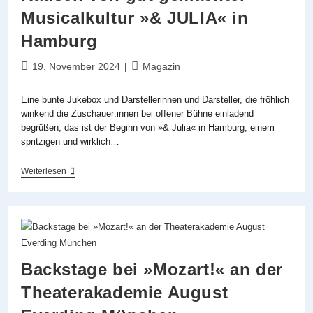
Machen
Musicalkultur »& JULIA« in
–
Aisata
Hamburg
Blackman
Im
Interview
Beitrag
Beitrags-
19. November 2024
Magazin
veröffentlicht:
Kategorie:
Eine bunte Jukebox und Darstellerinnen und Darsteller, die fröhlich
winkend die Zuschauer:innen bei offener Bühne einladend
begrüßen, das ist der Beginn von »& Julia« in Hamburg, einem
spritzigen und wirklich…
Funkelnde
Weiterlesen
Selbstliebe
Und
Ein
Rausch
Von
Gut
Gemachter
Musicalkultur
Backstage bei »Mozart!« an der
»&
JULIA«
Theaterakademie August
In
Hamburg