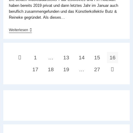
haben bereits 2019 privat und dann letztes Jahr im Januar auch
beruflich zusammengefunden und das Künstlerkollektiv Butz &
Reineke gegründet. Als dieses…
Butz
Weiterlesen
&
Reineke
Stellen
Ihre
Große
1
…
13
14
15
16
Zur vorherigen Seite
Bandbreite
Im
Wiener
17
18
19
…
27
Zur nächste
Vindobona
Vor