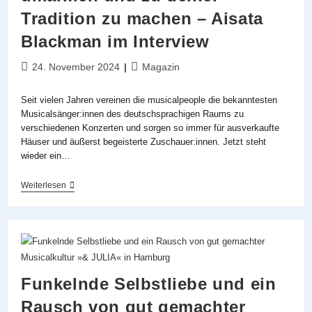
Zeigt
Tradition zu machen – Aisata
Bewährtes
Bei
Blackman im Interview
»A
Musical
Christmas
Beitrag
Beitrags-
24. November 2024
Magazin
Night
veröffentlicht:
Kategorie:
2024«
Seit vielen Jahren vereinen die musicalpeople die bekanntesten
Musicalsänger:innen des deutschsprachigen Raums zu
verschiedenen Konzerten und sorgen so immer für ausverkaufte
Häuser und äußerst begeisterte Zuschauer:innen. Jetzt steht
wieder ein…
Ich
Weiterlesen
Finde
Es
Schön,
Neues
Zu
Umarmen
Und
Zu
Funkelnde Selbstliebe und ein
Deiner
Tradition
Rausch von gut gemachter
Zu