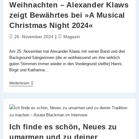
Weihnachten – Alexander Klaws
zeigt Bewährtes bei »A Musical
Christmas Night 2024«
Beitrag
Beitrags-
26. November 2024
Magazin
veröffentlicht:
Kategorie:
Am 25. November trat Alexander Klaws mit seiner Band und drei
Background-Sängerinnen (die er wohlwissend um ihre wirklich
guten Stimmen immer wieder in den Vordergrund stellte) Hanni,
Birgit und Katharina…
Ein
Weiterlesen
Bisschen
Disney,
Ein
Bisschen
Film,
Ein
Bisschen
Weihnachten
Ich finde es schön, Neues zu
–
Alexander
umarmen und zu deiner
Klaws