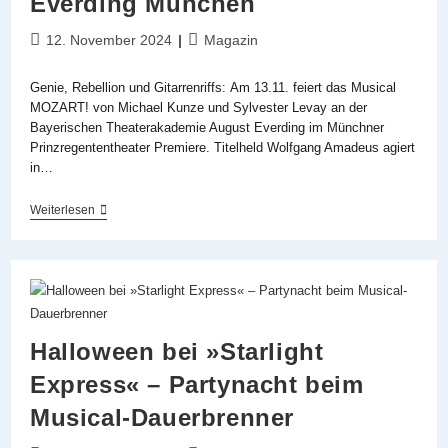
Everding München
Beitrag
Beitrags-
12. November 2024
Magazin
veröffentlicht:
Kategorie:
Genie, Rebellion und Gitarrenriffs: Am 13.11. feiert das Musical
MOZART! von Michael Kunze und Sylvester Levay an der
Bayerischen Theaterakademie August Everding im Münchner
Prinzregententheater Premiere. Titelheld Wolfgang Amadeus agiert
in…
Backstage
Weiterlesen
Bei
»Mozart!«
An
Der
Theaterakademie
August
Everding
München
Halloween bei »Starlight
Express« – Partynacht beim
Musical-Dauerbrenner