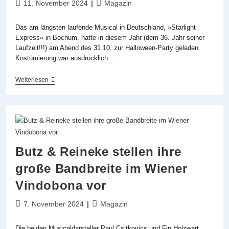
Beitrag
Beitrags-
11. November 2024
Magazin
veröffentlicht:
Kategorie:
Das am längsten laufende Musical in Deutschland, »Starlight
Express« in Bochum, hatte in diesem Jahr (dem 36. Jahr seiner
Laufzeit!!!) am Abend des 31.10. zur Halloween-Party geladen.
Kostümierung war ausdrücklich…
Halloween
Weiterlesen
Bei
»Starlight
Express«
–
Partynacht
Beim
Musical-
Dauerbrenner
Butz & Reineke stellen ihre
große Bandbreite im Wiener
Vindobona vor
Beitrag
Beitrags-
7. November 2024
Magazin
veröffentlicht:
Kategorie:
Die beiden Musicaldarsteller Paul Csitkovics und Fin Holzwart