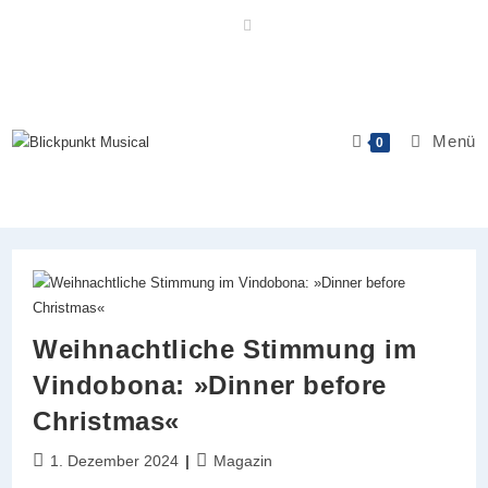
Zum
Inhalt
springen
Menü
0
Weihnachtliche Stimmung im
Vindobona: »Dinner before
Christmas«
Beitrag
Beitrags-
1. Dezember 2024
Magazin
veröffentlicht:
Kategorie: