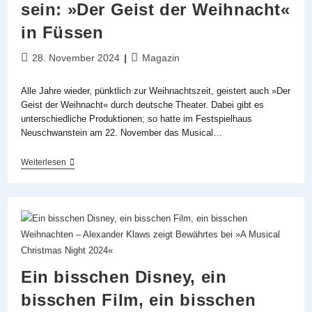
sein: »Der Geist der Weihnacht«
in Füssen
Beitrag
Beitrags-
28. November 2024
Magazin
veröffentlicht:
Kategorie:
Alle Jahre wieder, pünktlich zur Weihnachtszeit, geistert auch »Der
Geist der Weihnacht« durch deutsche Theater. Dabei gibt es
unterschiedliche Produktionen; so hatte im Festspielhaus
Neuschwanstein am 22. November das Musical…
Wer
Weiterlesen
Gibt,
Wird
Der
Beschenkte
Sein:
»Der
Geist
Der
Weihnacht«
Ein bisschen Disney, ein
In
Füssen
bisschen Film, ein bisschen