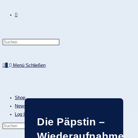
0
Menü
Schließen
Shop
Newsletter
Log In
Die Päpstin –
Wiederaufnahme