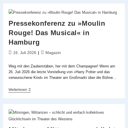
Tschones
Und
Das
Königreich
Des
Pressekonferenz zu »Moulin
Fetzenschädels
Rouge! Das Musical« in
Hamburg
Beitrag
Beitrags-
16. Juli 2026
Magazin
veröffentlicht:
Kategorie:
Weg mit den Zauberstäben, her mit dem Champagner! Wenn am
26. Juli 2026 die letzte Vorstellung von »Harry Potter und das
verwunschene Kind« im Theater am Großmarkt über die Bühne…
Pressekonferenz
Weiterlesen
Zu
»Moulin
Rouge!
Das
Musical«
In
Hamburg