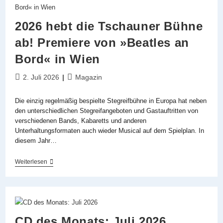
Setzt
Ein
Ausrufezeichen
2026 hebt die Tschauner Bühne
In
Richtung
ab! Premiere von »Beatles an
Förderungswürdigkeit
Von
Bord« in Wien
Musical
Beitrag
Beitrags-
2. Juli 2026
Magazin
veröffentlicht:
Kategorie:
Die einzig regelmäßig bespielte Stegreifbühne in Europa hat neben
den unterschiedlichen Stegreifangeboten und Gastauftritten von
verschiedenen Bands, Kabaretts und anderen
Unterhaltungsformaten auch wieder Musical auf dem Spielplan. In
diesem Jahr…
2026
Weiterlesen
Hebt
Die
Tschauner
Bühne
Ab!
Premiere
Von
CD des Monats: Juli 2026