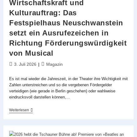
Wirtschaftskraft und
Des
Westens
Kulturauftrag: Das
Festspielhaus Neuschwanstein
setzt ein Ausrufezeichen in
Richtung Förderungswürdigkeit
von Musical
Beitrag
Beitrags-
3. Juli 2026
Magazin
veröffentlicht:
Kategorie:
Es ist mal wieder die Jahreszeit, in der Theater ihre Wichtigkeit mit
Zahlen unterstreichen und so die vergebenen Fördergelder
verteidigen (wie gerade in Berlin geschehen) oder wahlweise
eindrucksvoll darstellen können,…
Wirtschaftskraft
Weiterlesen
Und
Kulturauftrag:
Das
Festspielhaus
Neuschwanstein