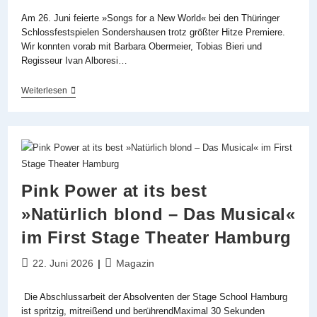
Am 26. Juni feierte »Songs for a New World« bei den Thüringer
Schlossfestspielen Sondershausen trotz größter Hitze Premiere.
Wir konnten vorab mit Barbara Obermeier, Tobias Bieri und
Regisseur Ivan Alboresi…
Barbara
Weiterlesen
Obermeier,
Tobias
Bieri
Und
Ivan
Alboresi
Im
Interview
Pink Power at its best
Zu
»Songs
»Natürlich blond – Das Musical«
For
A
im First Stage Theater Hamburg
New
World«
Beitrag
Beitrags-
22. Juni 2026
Magazin
veröffentlicht:
Kategorie:
Die Abschlussarbeit der Absolventen der Stage School Hamburg
ist spritzig, mitreißend und berührendMaximal 30 Sekunden