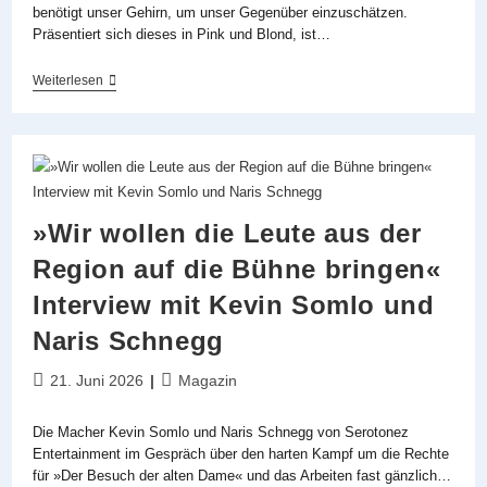
benötigt unser Gehirn, um unser Gegenüber einzuschätzen.
Präsentiert sich dieses in Pink und Blond, ist…
Pink
Weiterlesen
Power
At
Its
Best
»Natürlich
Blond
–
Das
»Wir wollen die Leute aus der
Musical«
Im
Region auf die Bühne bringen«
First
Stage
Interview mit Kevin Somlo und
Theater
Hamburg
Naris Schnegg
Beitrag
Beitrags-
21. Juni 2026
Magazin
veröffentlicht:
Kategorie:
Die Macher Kevin Somlo und Naris Schnegg von Serotonez
Entertainment im Gespräch über den harten Kampf um die Rechte
für »Der Besuch der alten Dame« und das Arbeiten fast gänzlich…