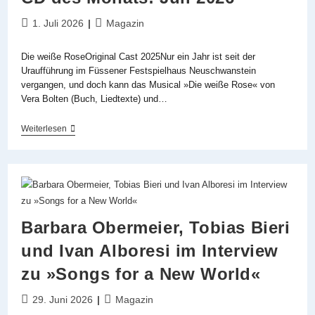
»Beatles
An
Beitrag
Beitrags-
1. Juli 2026
Magazin
Bord«
veröffentlicht:
Kategorie:
In
Wien
Die weiße RoseOriginal Cast 2025Nur ein Jahr ist seit der
Uraufführung im Füssener Festspielhaus Neuschwanstein
vergangen, und doch kann das Musical »Die weiße Rose« von
Vera Bolten (Buch, Liedtexte) und…
CD
Weiterlesen
Des
Monats:
Juli
2026
Barbara Obermeier, Tobias Bieri
und Ivan Alboresi im Interview
zu »Songs for a New World«
Beitrag
Beitrags-
29. Juni 2026
Magazin
veröffentlicht:
Kategorie: