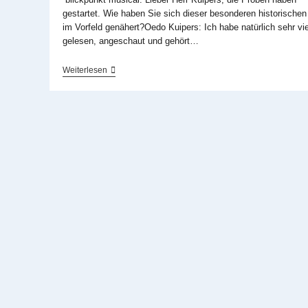
gestartet. Wie haben Sie sich dieser besonderen historischen
im Vorfeld genähert?Oedo Kuipers: Ich habe natürlich sehr vie
gelesen, angeschaut und gehört…
»Rudolfs
Weiterlesen
Tragischer
Tod
War
Der
Beginn
Der
Modernen
Welt«
Interview
Mit
Oedo
Kuipers