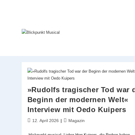
Zum
Inhalt
springen
»Rudolfs tragischer Tod war 
Beginn der modernen Welt«
Interview mit Oedo Kuipers
Beitrag
Beitrags-
12. April 2026
Magazin
veröffentlicht:
Kategorie:
blickpunkt musical: Lieber Herr Kuipers, die Proben haben