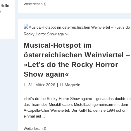
CD
Weiterlesen
 Rolle
Des
l
Monats:
April
2026
Musical-Hotspot im
österreichischen Weinviertel –
»Let’s do the Rocky Horror
Show again«
Beitrag
Beitrags-
31. März 2026
Magazin
veröffentlicht:
Kategorie:
»Let’s do the Rocky Horror Show again« – genau das dachte si
das Team des Musiktheaters Mistelbach gemeinsam mit dem
A‑Capella-Chor Weinviertel. Der Kult-Hit, den sie 1994 schon
einmal auf…
Musical-
Weiterlesen