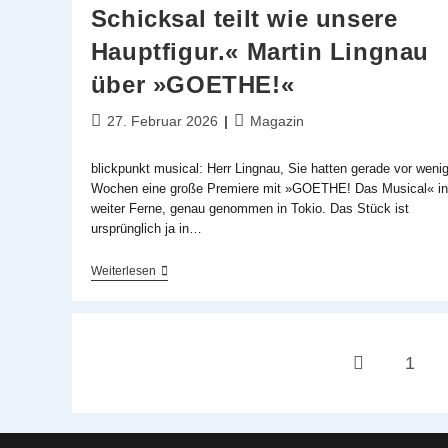
Schicksal teilt wie unsere
Hauptfigur.« Martin Lingnau
über »GOETHE!«
Beitrag
Beitrags-
27. Februar 2026
Magazin
veröffentlicht:
Kategorie:
blickpunkt musical: Herr Lingnau, Sie hatten gerade vor weni
Wochen eine große Premiere mit »GOETHE! Das Musical« in
weiter Ferne, genau genommen in Tokio. Das Stück ist
ursprünglich ja in…
»Wir
Weiterlesen
Hatten
Das
Gefühl,
Dass
Das
1
Zur vorherigen
Musical
Das
Gleiche
Schicksal
Teilt
Wie