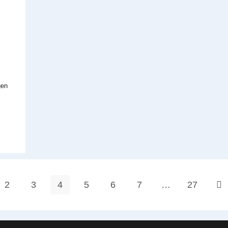
gen
2
3
4
5
6
7
…
27
 Seite
Zur