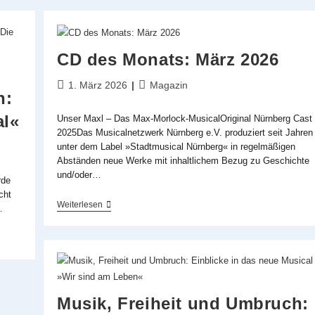
Gern
So,
Dass
Einige
Dinge
CD des Monats: März 2026
Offenbleiben«
Interview
Beitrag
Beitrags-
1. März 2026
Magazin
Mit
n:
veröffentlicht:
Kategorie:
Morgan
Large
al«
Unser Maxl – Das Max-Morlock-MusicalOriginal Nürnberg Cast
Zu
2025Das Musicalnetzwerk Nürnberg e.V. produziert seit Jahren
»Rudolf
–
unter dem Label »Stadtmusical Nürnberg« in regelmäßigen
Der
Abständen neue Werke mit inhaltlichem Bezug zu Geschichte
Letzte
und/oder…
Kuss«
rde
cht
CD
Weiterlesen
…
Des
Monats:
März
2026
Musik, Freiheit und Umbruch: