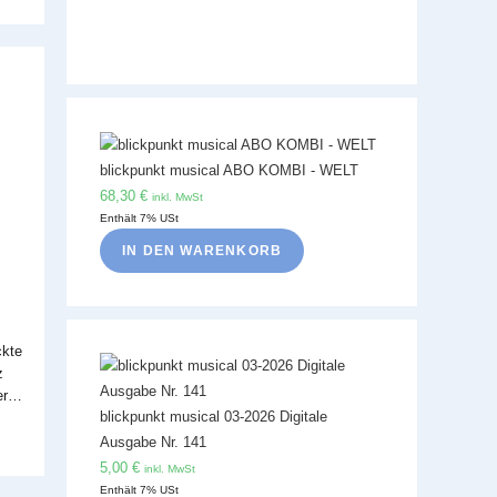
blickpunkt musical ABO KOMBI - WELT
68,30
€
inkl. MwSt
Enthält 7% USt
IN DEN WARENKORB
ckte
z
der…
blickpunkt musical 03-2026 Digitale
Ausgabe Nr. 141
5,00
€
inkl. MwSt
Enthält 7% USt