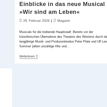
Einblicke in das neue Musical
»Wir sind am Leben«
Beitrag
Beitrags-
28. Februar 2026
Magazin
veröffentlicht:
Kategorie:
Musicals für die treibende Hauptstadt: Bereits vor der
künstlerischen Übernahme des Theaters des Westens durch d
langjährige Musik- und Produzentenduo Peter Plate und Ulf Leo
Sommer (allein unzählige Hits und…
Musik,
Weiterlesen
Freiheit
Und
Umbruch:
Einblicke
In
Das
Neue
Musical
»Wir
Sind
Am
Leben«