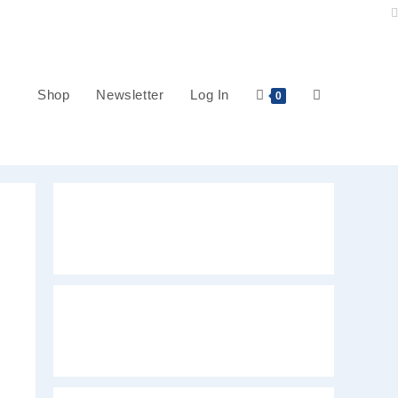
Shop
Newsletter
Log In
Website-
0
Suche
umschalten