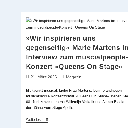
»Wir inspirieren uns
gegenseitig« Marle Martens i
Interview zum muscialpeople
Konzert »Queens On Stage«
Beitrag
Beitrags-
21. März 2026
Magazin
veröffentlicht:
Kategorie:
blickpunkt musical: Liebe Frau Martens, beim brandneuen
musicalpeople Konzertformat »Queens On Stage« stehen Si
08. Juni zusammen mit Willemijn Verkaik und Aisata Blackma
der Bühne vom Stage Apollo…
»Wir
Weiterlesen
Inspirieren