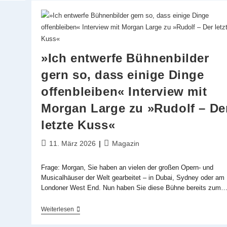
Kleid
&
Intendanz:
Das
Wiener
Gloria
»Ich entwerfe Bühnenbilder
Theater
Feiert
gern so, dass einige Dinge
Großartigen
Neustart
offenbleiben« Interview mit
Morgan Large zu »Rudolf – De
letzte Kuss«
Beitrag
Beitrags-
11. März 2026
Magazin
veröffentlicht:
Kategorie:
Frage: Morgan, Sie haben an vielen der großen Opern- und
Musicalhäuser der Welt gearbeitet – in Dubai, Sydney oder am
Londoner West End. Nun haben Sie diese Bühne bereits zum
»Ich
Weiterlesen
Entwerfe
Bühnenbilder