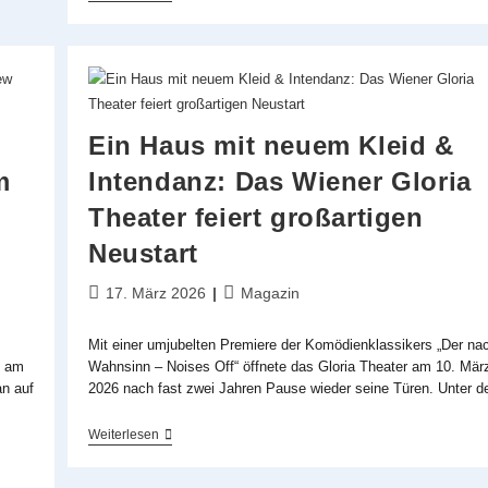
Hotspot
Im
Österreichischen
Weinviertel
–
»Let’s
Do
The
Ein Haus mit neuem Kleid &
Rocky
Horror
m
Intendanz: Das Wiener Gloria
Show
Again«
-
Theater feiert großartigen
Neustart
Beitrag
Beitrags-
17. März 2026
Magazin
veröffentlicht:
Kategorie:
Mit einer umjubelten Premiere der Komödienklassikers „Der na
e am
Wahnsinn – Noises Off“ öffnete das Gloria Theater am 10. Mär
n auf
2026 nach fast zwei Jahren Pause wieder seine Türen. Unter 
Ein
Weiterlesen
Haus
Mit
Neuem