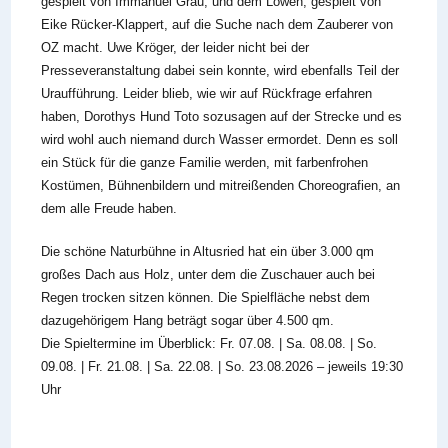
gespielt von Immanuel Grau, und dem Löwen, gespielt von
Eike Rücker-Klappert, auf die Suche nach dem Zauberer von
OZ macht. Uwe Kröger, der leider nicht bei der
Presseveranstaltung dabei sein konnte, wird ebenfalls Teil der
Uraufführung. Leider blieb, wie wir auf Rückfrage erfahren
haben, Dorothys Hund Toto sozusagen auf der Strecke und es
wird wohl auch niemand durch Wasser ermordet. Denn es soll
ein Stück für die ganze Familie werden, mit farbenfrohen
Kostümen, Bühnenbildern und mitreißenden Choreografien, an
dem alle Freude haben.
Die schöne Naturbühne in Altusried hat ein über 3.000 qm
großes Dach aus Holz, unter dem die Zuschauer auch bei
Regen trocken sitzen können. Die Spielfläche nebst dem
dazugehörigem Hang beträgt sogar über 4.500 qm.
Die Spieltermine im Überblick: Fr. 07.08. | Sa. 08.08. | So.
09.08. | Fr. 21.08. | Sa. 22.08. | So. 23.08.2026 – jeweils 19:30
Uhr