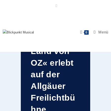
Zum
Inhalt
springen
»Das
Menü
0
zauberhafte
Land von
OZ« erlebt
auf der
Allgäuer
Freilichtbü
hne