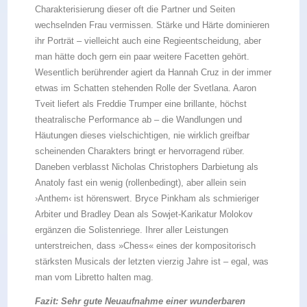
Charakterisierung dieser oft die Partner und Seiten
wechselnden Frau vermissen. Stärke und Härte dominieren
ihr Porträt – vielleicht auch eine Regieentscheidung, aber
man hätte doch gern ein paar weitere Facetten gehört.
Wesentlich berührender agiert da Hannah Cruz in der immer
etwas im Schatten stehenden Rolle der Svetlana. Aaron
Tveit liefert als Freddie Trumper eine brillante, höchst
theatralische Performance ab – die Wandlungen und
Häutungen dieses vielschichtigen, nie wirklich greifbar
scheinenden Charakters bringt er hervorragend rüber.
Daneben verblasst Nicholas Christophers Darbietung als
Anatoly fast ein wenig (rollenbedingt), aber allein sein
›Anthem‹ ist hörenswert. Bryce Pinkham als schmieriger
Arbiter und Bradley Dean als Sowjet-Karikatur Molokov
ergänzen die Solistenriege. Ihrer aller Leistungen
unterstreichen, dass »Chess« eines der kompositorisch
stärksten Musicals der letzten vierzig Jahre ist – egal, was
man vom Libretto halten mag.
Fazit: Sehr gute Neuaufnahme einer wunderbaren