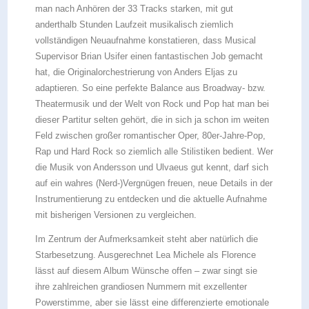
man nach Anhören der 33 Tracks starken, mit gut
anderthalb Stunden Laufzeit musikalisch ziemlich
vollständigen Neuaufnahme konstatieren, dass Musical
Supervisor Brian Usifer einen fantastischen Job gemacht
hat, die Originalorchestrierung von Anders Eljas zu
adaptieren. So eine perfekte Balance aus Broadway- bzw.
Theatermusik und der Welt von Rock und Pop hat man bei
dieser Partitur selten gehört, die in sich ja schon im weiten
Feld zwischen großer romantischer Oper, 80er-Jahre-Pop,
Rap und Hard Rock so ziemlich alle Stilistiken bedient. Wer
die Musik von Andersson und Ulvaeus gut kennt, darf sich
auf ein wahres (Nerd-)Vergnügen freuen, neue Details in der
Instrumentierung zu entdecken und die aktuelle Aufnahme
mit bisherigen Versionen zu vergleichen.
Im Zentrum der Aufmerksamkeit steht aber natürlich die
Starbesetzung. Ausgerechnet Lea Michele als Florence
lässt auf diesem Album Wünsche offen – zwar singt sie
ihre zahlreichen grandiosen Nummern mit exzellenter
Powerstimme, aber sie lässt eine differenzierte emotionale