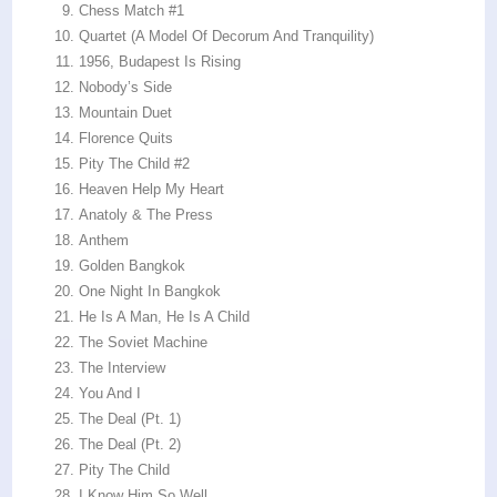
Chess Match #1
Quartet (A Model Of Decorum And Tranquility)
1956, Budapest Is Rising
Nobody’s Side
Mountain Duet
Florence Quits
Pity The Child #2
Heaven Help My Heart
Anatoly & The Press
Anthem
Golden Bangkok
One Night In Bangkok
He Is A Man, He Is A Child
The Soviet Machine
The Interview
You And I
The Deal (Pt. 1)
The Deal (Pt. 2)
Pity The Child
I Know Him So Well