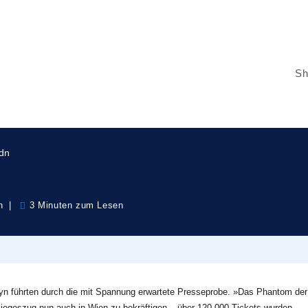
tom kommt ab dem 15. März
Sh
dn
n
3 Minuten zum Lesen
eyn führten durch die mit Spannung erwartete Presseprobe. »Das Phantom der
Siegeszug nun auch in Wien zu bekräftigen – über 120.000 Tickets wurden