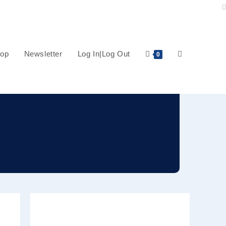
op
Newsletter
Log In|Log Out
Website-
0
Suche
umschalten