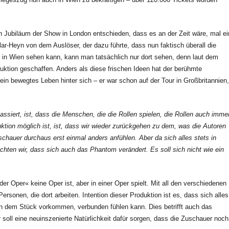
Jubiläum der Show in London entschieden, dass es an der Zeit wäre, mal ei
lar-Heyn von dem Auslöser, der dazu führte, dass nun faktisch überall die
zt in Wien sehen kann, kann man tatsächlich nur dort sehen, denn laut dem
uktion geschaffen. Anders als diese frischen Ideen hat der berühmte
 ein bewegtes Leben hinter sich – er war schon auf der Tour in Großbritannien,
ssiert, ist, dass die Menschen, die die Rollen spielen, die Rollen auch imme
ktion möglich ist, ist, dass wir wieder zurückgehen zu dem, was die Autoren
schauer durchaus erst einmal anders anfühlen. Aber da sich alles stets in
ten wir, dass sich auch das Phantom verändert. Es soll sich nicht wie ein
 Oper« keine Oper ist, aber in einer Oper spielt. Mit all den verschiedenen
rsonen, die dort arbeiten. Intention dieser Produktion ist es, dass sich alles
in dem Stück vorkommen, verbunden fühlen kann. Dies betrifft auch das
soll eine neuinszenierte Natürlichkeit dafür sorgen, dass die Zuschauer noch