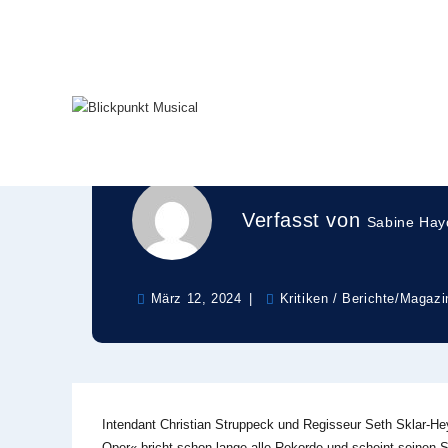
Zum
Inhalt
springen
Ein frisches Phan
nach Wien
Verfasst von
Sabine Hay
März 12, 2024
Kritiken / Berichte
/
Magazi
Intendant Christian Struppeck und Regisseur Seth Sklar-H
Oper« bricht schon lange alle Rekorde und scheint seinen 