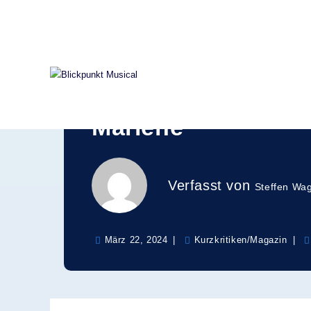
Zum
Inhalt
springen
»Ute Lemper – Ren
außergewöhnliches
Marlene
Verfasst von
Steffen Wa
März 22, 2024
Kurzkritiken
/
Magazin