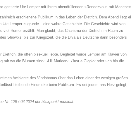
a gastierte Ute Lemper mit ihrem abendfüllenden »Rendezvous mit Marlene«
 zahlreich erschienene Publikum in das Leben der Dietrich. Dem Abend liegt e
gen Ute Lemper zugrunde ‒ eine wahre Geschichte. Die Geschichte wird von
und viel Humor erzählt. Man glaubt, das Charisma der Dietrich im Raum zu
es Showbiz‘ bis zur Kriegszeit, die die Diva als Deutsche dann besonders
Dietrich, die offen bisexuell lebte. Begleitet wurde Lemper am Klavier von
 mir wo die Blumen sind‹, ›Lili Marleen‹, ›Just a Gigolo‹ oder ›Ich bin die
intimen Ambiente des Vindobonas über das Leben einer der wenigen großen
nterlässt bleibende Eindrücke beim Publikum. Es sei jedem ans Herz gelegt,
e Nr. 129 / 03-2024 der blickpunkt musical.