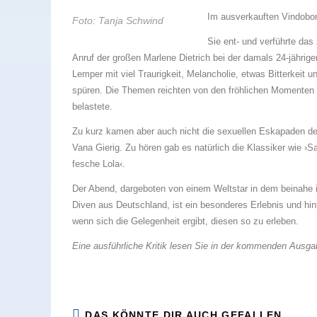
Im ausverkauften Vindobon
Foto: Tanja Schwind
Sie ent- und verführte das
Anruf der großen Marlene Dietrich bei der damals 24-jähri
Lemper mit viel Traurigkeit, Melancholie, etwas Bitterkeit 
spüren. Die Themen reichten von den fröhlichen Momenten d
belastete.
Zu kurz kamen aber auch nicht die sexuellen Eskapaden der 
Vana Gierig. Zu hören gab es natürlich die Klassiker wie ›Sag
fesche Lola‹.
Der Abend, dargeboten von einem Weltstar in dem beinahe 
Diven aus Deutschland, ist ein besonderes Erlebnis und hi
wenn sich die Gelegenheit ergibt, diesen so zu erleben.
Eine ausführliche Kritik lesen Sie in der kommenden Ausgab
DAS KÖNNTE DIR AUCH GEFALLEN