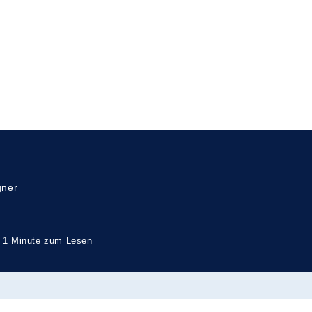
dezvous mit Marlene« ‒ Ei
 Date zwischen Ute und
gner
1 Minute zum Lesen