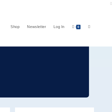
n
Shop
Newsletter
Log In
Website-
0
Suche
umschalten