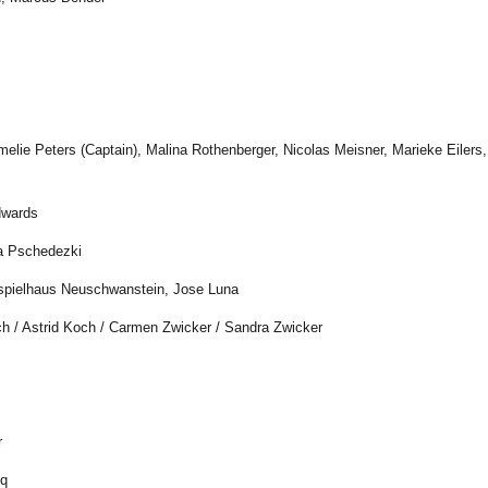
lie Peters (Captain), Malina Rothenberger, Nicolas Meisner, Marieke Eilers,
dwards
ia Pschedezki
tspielhaus Neuschwanstein, Jose Luna
 / Astrid Koch / Carmen Zwicker / Sandra Zwicker
r
cq