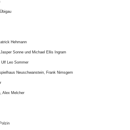
n
 Übigau
Patrick Hehmann
 Jasper Sonne und Michael Ellis Ingram
& Ulf Leo Sommer
tspielhaus Neuschwanstein, Frank Nimsgern
r
, Alex Melcher
Polzin