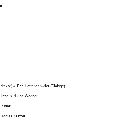
im
edtexte) & Eric Hättenschwiler (Dialoge)
Hinze & Niklas Wagner
Ruflair
, Tobias Künzel