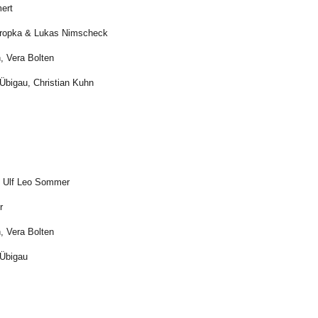
mert
uropka & Lukas Nimscheck
, Vera Bolten
Übigau, Christian Kuhn
& Ulf Leo Sommer
r
, Vera Bolten
 Übigau