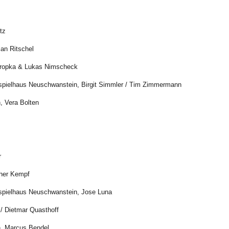
tz
an Ritschel
uropka & Lukas Nimscheck
tspielhaus Neuschwanstein, Birgit Simmler / Tim Zimmermann
, Vera Bolten
r
pher Kempf
tspielhaus Neuschwanstein, Jose Luna
/ Dietmar Quasthoff
n, Marcus Bendel