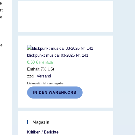
ne
st
ie
ie
blickpunkt musical 03-2026 Nr. 141
8,50
€
inkl. MwSt
Enthält 7% USt
zzgl.
Versand
Lieferzeit: nicht angegeben
IN DEN WARENKORB
Magazin
Kritiken / Berichte