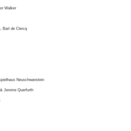
or Walker
 Bart de Clercq
tspielhaus Neuschwanstein
 & Jerome Querfurth
n