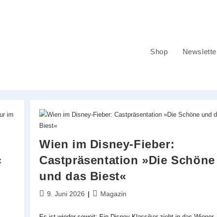
Shop
Newslette
Wien im Disney-Fieber:
«
Castpräsentation »Die Schöne
und das Biest«
Beitrag
Beitrags-
9. Juni 2026
Magazin
veröffentlicht:
Kategorie:
Es ist wieder soweit: Ein Disney-Klassiker zieht in das Wiener