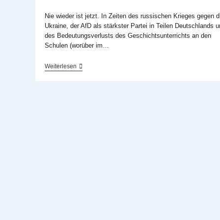
veröffentlicht:
Kategorie:
Nie wieder ist jetzt. In Zeiten des russischen Krieges gegen d
Ukraine, der AfD als stärkster Partei in Teilen Deutschlands 
des Bedeutungsverlusts des Geschichtsunterrichts an den
Schulen (worüber im…
Absolut
Weiterlesen
Relevant
Und
Mitreißend:
»Die
Weiße
Rose«
Auf
Tour
Im
Admiralspalast
Berlin