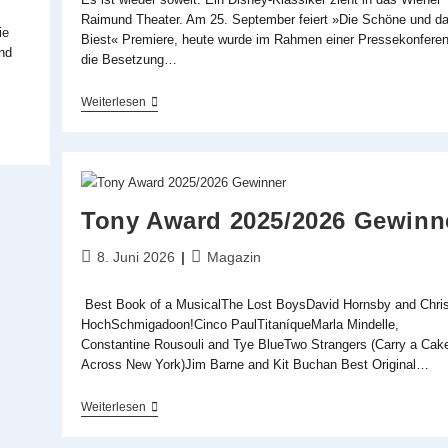
Raimund Theater. Am 25. September feiert »Die Schöne und d
ie
Biest« Premiere, heute wurde im Rahmen einer Pressekonfere
und
die Besetzung…
Wien
Weiterlesen
Im
Disney-
Fieber:
Castpräsentation
»Die
Schöne
Und
Tony Award 2025/2026 Gewinn
Das
Biest«
Beitrag
Beitrags-
8. Juni 2026
Magazin
veröffentlicht:
Kategorie:
Best Book of a MusicalThe Lost BoysDavid Hornsby and Chri
HochSchmigadoon!Cinco PaulTitaníqueMarla Mindelle,
Constantine Rousouli and Tye BlueTwo Strangers (Carry a Cak
Across New York)Jim Barne and Kit Buchan Best Original…
Tony
Weiterlesen
Award
2025/2026