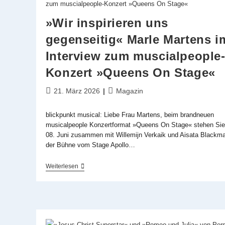
»Wir inspirieren uns
gegenseitig« Marle Martens i
Interview zum muscialpeople
Konzert »Queens On Stage«
Beitrag
Beitrags-
21. März 2026
Magazin
veröffentlicht:
Kategorie:
blickpunkt musical: Liebe Frau Martens, beim brandneuen
musicalpeople Konzertformat »Queens On Stage« stehen Si
08. Juni zusammen mit Willemijn Verkaik und Aisata Blackma
der Bühne vom Stage Apollo…
»Wir
Weiterlesen
Inspirieren
Uns
Gegenseitig«
Marle
Martens
Im
Interview