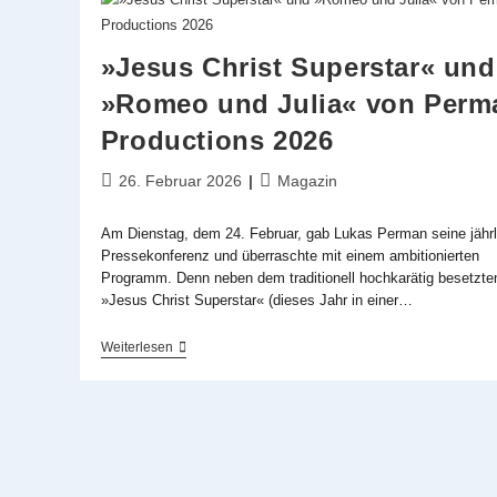
Zum
Muscialpeople-
Konzert
»Jesus Christ Superstar« und
»Queens
On
»Romeo und Julia« von Perm
Stage«
Productions 2026
Beitrag
Beitrags-
26. Februar 2026
Magazin
veröffentlicht:
Kategorie:
Am Dienstag, dem 24. Februar, gab Lukas Perman seine jährl
Pressekonferenz und überraschte mit einem ambitionierten
Programm. Denn neben dem traditionell hochkarätig besetzt
»Jesus Christ Superstar« (dieses Jahr in einer…
»Jesus
Weiterlesen
Christ
Superstar«
Und
»Romeo
Und
Julia«
Von
Perman