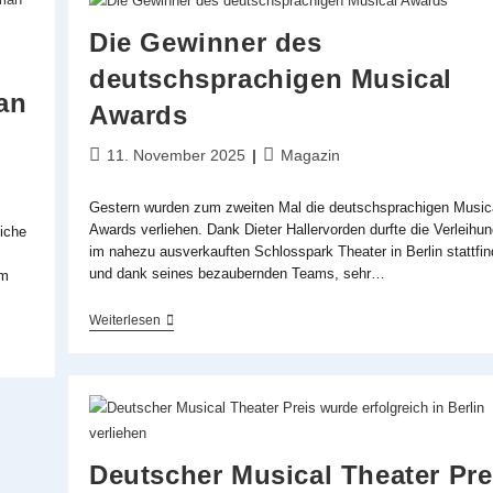
Einige
Dinge
Die Gewinner des
Offenbleiben«
Interview
deutschsprachigen Musical
Mit
an
Morgan
Awards
Large
Zu
Beitrag
Beitrags-
11. November 2025
Magazin
»Rudolf
–
veröffentlicht:
Kategorie:
Der
Gestern wurden zum zweiten Mal die deutschsprachigen Music
Letzte
Kuss«
Awards verliehen. Dank Dieter Hallervorden durfte die Verleihu
iche
im nahezu ausverkauften Schlosspark Theater in Berlin stattfi
und dank seines bezaubernden Teams, sehr…
em
Die
Weiterlesen
Gewinner
Des
Deutschsprachigen
Musical
Awards
Deutscher Musical Theater Pre