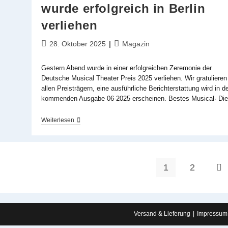
wurde erfolgreich in Berlin
verliehen
Beitrag
Beitrags-
28. Oktober 2025
Magazin
veröffentlicht:
Kategorie:
Gestern Abend wurde in einer erfolgreichen Zeremonie der
Deutsche Musical Theater Preis 2025 verliehen. Wir gratulieren
allen Preisträgern, eine ausführliche Berichterstattung wird in d
kommenden Ausgabe 06-2025 erscheinen. Bestes Musical· Di
Deutscher
Weiterlesen
Musical
Theater
Preis
Wurde
Erfolgreich
1
2
Zur
In
Berlin
Verliehen
Versand & Lieferung
Impressum