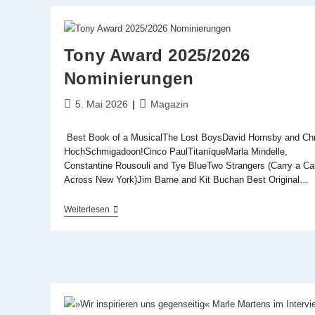
Tony Award 2025/2026
Nominierungen
Beitrag
Beitrags-
5. Mai 2026
Magazin
veröffentlicht:
Kategorie:
Best Book of a MusicalThe Lost BoysDavid Hornsby and Chr
HochSchmigadoon!Cinco PaulTitaníqueMarla Mindelle,
Constantine Rousouli and Tye BlueTwo Strangers (Carry a C
Across New York)Jim Barne and Kit Buchan Best Original…
Tony
Weiterlesen
Award
2025/2026
Nominierungen