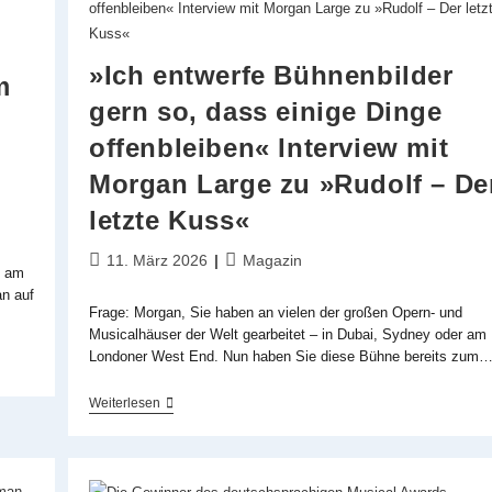
Der
Modernen
Welt«
Interview
»Ich entwerfe Bühnenbilder
Mit
m
Oedo
gern so, dass einige Dinge
Kuipers
-
offenbleiben« Interview mit
Morgan Large zu »Rudolf – De
letzte Kuss«
Beitrag
Beitrags-
11. März 2026
Magazin
e am
veröffentlicht:
Kategorie:
n auf
Frage: Morgan, Sie haben an vielen der großen Opern- und
Musicalhäuser der Welt gearbeitet – in Dubai, Sydney oder am
Londoner West End. Nun haben Sie diese Bühne bereits zum
»Ich
Weiterlesen
Entwerfe
Bühnenbilder
Gern
So,
Dass