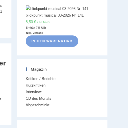
as
nz
blickpunkt musical 03-2026 Nr. 141
8,50
€
inkl. MwSt
Enthält 7% USt
zzgl.
Versand
IN DEN WARENKORB
er
Magazin
Kritiken / Berichte
Kurzkritiken
s
Interviews
CD des Monats
e
Abgeschminkt