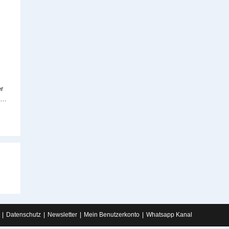
er
e…
 nächsten Seite
Datenschutz
Newsletter
Mein Benutzerkonto
Whatsapp Kanal