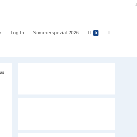
r
Log In
Sommerspezial 2026
Website-
0
Suche
umschalten