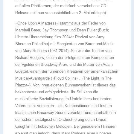
auf allen Plattformen; der mehrfach verschobene CD-
Release soll nun voraussichtlich am 2. Mai erfolgen).
»Once Upon A Mattress« stammt aus der Feder von
Marshall Barer, Jay Thompson und Dean Fuller (Buch;
Libretto-Überarbeitung fürs 2024er Revival von Amy
Sherman-Palladino) mit Songtexten von Barer und Musik
von Mary Rodgers (1931-2014). Sie war die Tochter von
Richard Rodgers, einem der erfolgreichsten Komponisten
der »goldenen Broadway-Ära«, und die Mutter von Adam
Guettel, einem der führenden Kreativen der amerikanischen
Musical-Avantgarde (»Floyd Collins«, »The Light In The
Piazza«). Von ihren eigenen Bühnenwerken ist dieses das
bekannteste und erfolgreichste. Ihr Stil kann die
musikalische Sozialisierung im Umfeld ihres berühmten
Vaters nicht verhehlen – die Kompositionen sind fest im
klassischen Broadway-Sound verankert und unterhalten in
der schön nostalgischen Orchestrierung durch Bruce
Coughlin mit hübschen Melodien. Bei genauerem Hinhören
erkennt man jedoch, dass Mary Rodgers einer jüngeren