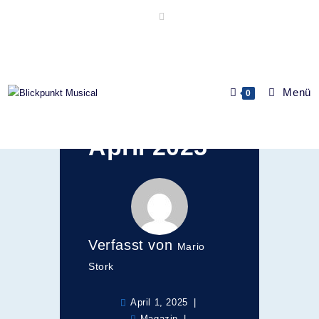
CD des
Menü
0
Monats:
April 2025
Verfasst von
Mario
Stork
April 1, 2025
Magazin