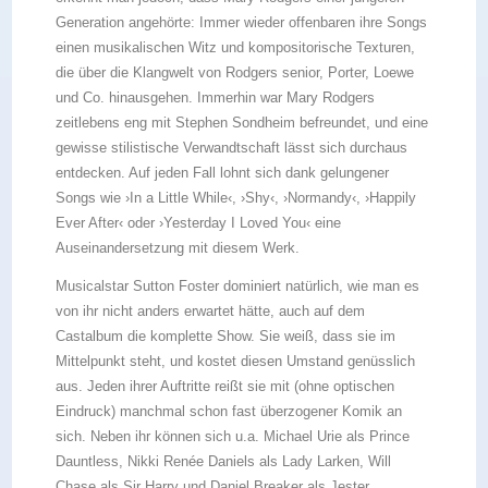
Generation angehörte: Immer wieder offenbaren ihre Songs
einen musikalischen Witz und kompositorische Texturen,
die über die Klangwelt von Rodgers senior, Porter, Loewe
und Co. hinausgehen. Immerhin war Mary Rodgers
zeitlebens eng mit Stephen Sondheim befreundet, und eine
gewisse stilistische Verwandtschaft lässt sich durchaus
entdecken. Auf jeden Fall lohnt sich dank gelungener
Songs wie ›In a Little While‹, ›Shy‹, ›Normandy‹, ›Happily
Ever After‹ oder ›Yesterday I Loved You‹ eine
Auseinandersetzung mit diesem Werk.
Musicalstar Sutton Foster dominiert natürlich, wie man es
von ihr nicht anders erwartet hätte, auch auf dem
Castalbum die komplette Show. Sie weiß, dass sie im
Mittelpunkt steht, und kostet diesen Umstand genüsslich
aus. Jeden ihrer Auftritte reißt sie mit (ohne optischen
Eindruck) manchmal schon fast überzogener Komik an
sich. Neben ihr können sich u.a. Michael Urie als Prince
Dauntless, Nikki Renée Daniels als Lady Larken, Will
Chase als Sir Harry und Daniel Breaker als Jester