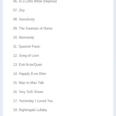
06. In a Little While (Reprise)
07. Shy
08. Sensitivity
09. The Swamps of Home
10. Normandy
11. Spanish Panic
12. Song of Love
13. Entr’Acte/Quiet
14. Happily Ever After
15. Man to Man Talk
16. Very Soft Shoes
17. Yesterday I Loved You
18. Nightingale Lullaby