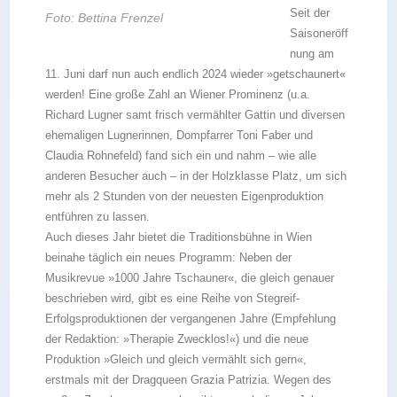
Seit der
Foto: Bettina Frenzel
Saisoneröff
nung am
11. Juni darf nun auch endlich 2024 wieder »getschaunert«
werden! Eine große Zahl an Wiener Prominenz (u.a.
Richard Lugner samt frisch vermählter Gattin und diversen
ehemaligen Lugnerinnen, Dompfarrer Toni Faber und
Claudia Rohnefeld) fand sich ein und nahm – wie alle
anderen Besucher auch – in der Holzklasse Platz, um sich
mehr als 2 Stunden von der neuesten Eigenproduktion
entführen zu lassen.
Auch dieses Jahr bietet die Traditionsbühne in Wien
beinahe täglich ein neues Programm: Neben der
Musikrevue »1000 Jahre Tschauner«, die gleich genauer
beschrieben wird, gibt es eine Reihe von Stegreif-
Erfolgsproduktionen der vergangenen Jahre (Empfehlung
der Redaktion: »Therapie Zwecklos!«) und die neue
Produktion »Gleich und gleich vermählt sich gern«,
erstmals mit der Dragqueen Grazia Patrizia. Wegen des