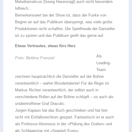
Melodramaticus (Georg Hasenzagl) auch nicht besonders
hilfreich…
Bemerkenswert bei der Show ist, dass der Funke von
Beginn an auf das Publikum überspringt, was viele große
Produktionen nicht schaffen. Die Spielfreude der Darsteller
ist zu spüren und das Publikum greift das gerne auf.
Etwas Vertrautes, etwas fürs Herz
Als
Foto: Bettina Frenzel
Leading-
Team
zeichnen hauptsächlich die Darsteller auf der Bühne
verantwortlich – wahre Wundertalente! Für die Regie ist
Markus Richter verantwortlich, der selbst auch in
verschiedene Rollen auf der Bühne schlüpft – so auch als
unübertroffener Graf Draculic.
Jürgen Kapaun hat das Buch geschrieben und hat hier
nicht mit Einfallsreichtum gespart. Fantastisch ist er auch
als Professor Abronsius in der »Pfälung des Grafen« und
als Schlagerstar mit »Spanish Eyes«.