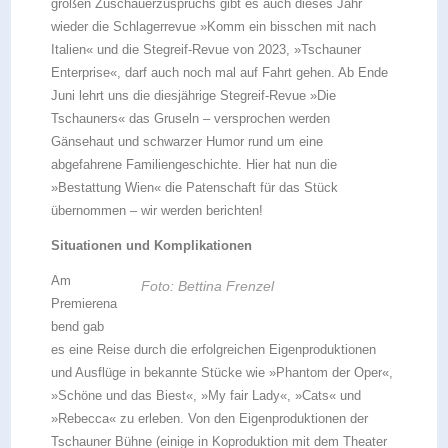
großen Zuschauerzuspruchs gibt es auch dieses Jahr
wieder die Schlagerrevue »Komm ein bisschen mit nach
Italien« und die Stegreif-Revue von 2023, »Tschauner
Enterprise«, darf auch noch mal auf Fahrt gehen. Ab Ende
Juni lehrt uns die diesjährige Stegreif-Revue »Die
Tschauners« das Gruseln – versprochen werden
Gänsehaut und schwarzer Humor rund um eine
abgefahrene Familiengeschichte. Hier hat nun die
»Bestattung Wien« die Patenschaft für das Stück
übernommen – wir werden berichten!
Situationen und Komplikationen
Am
Foto: Bettina Frenzel
Premierena
bend gab
es eine Reise durch die erfolgreichen Eigenproduktionen
und Ausflüge in bekannte Stücke wie »Phantom der Oper«,
»Schöne und das Biest«, »My fair Lady«, »Cats« und
»Rebecca« zu erleben. Von den Eigenproduktionen der
Tschauner Bühne (einige in Koproduktion mit dem Theater