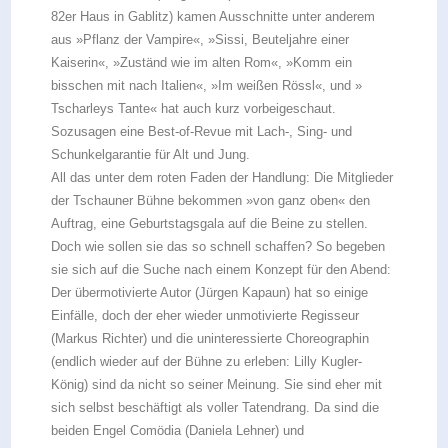
82er Haus in Gablitz) kamen Ausschnitte unter anderem
aus »Pflanz der Vampire«, »Sissi, Beuteljahre einer
Kaiserin«, »Zuständ wie im alten Rom«, »Komm ein
bisschen mit nach Italien«, »Im weißen Rössl«, und »
Tscharleys Tante« hat auch kurz vorbeigeschaut.
Sozusagen eine Best-of-Revue mit Lach-, Sing- und
Schunkelgarantie für Alt und Jung.
All das unter dem roten Faden der Handlung: Die Mitglieder
der Tschauner Bühne bekommen »von ganz oben« den
Auftrag, eine Geburtstagsgala auf die Beine zu stellen.
Doch wie sollen sie das so schnell schaffen? So begeben
sie sich auf die Suche nach einem Konzept für den Abend:
Der übermotivierte Autor (Jürgen Kapaun) hat so einige
Einfälle, doch der eher wieder unmotivierte Regisseur
(Markus Richter) und die uninteressierte Choreographin
(endlich wieder auf der Bühne zu erleben: Lilly Kugler-
König) sind da nicht so seiner Meinung. Sie sind eher mit
sich selbst beschäftigt als voller Tatendrang. Da sind die
beiden Engel Comödia (Daniela Lehner) und