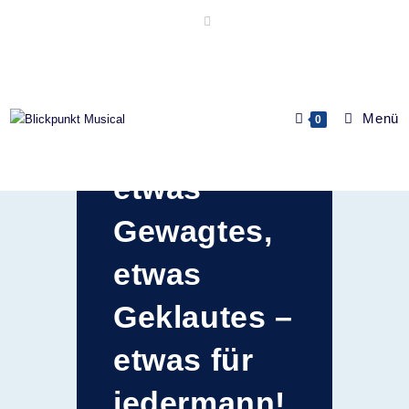
Etwas
Menü
0
Bekanntes,
etwas
Gewagtes,
etwas
Geklautes –
etwas für
jedermann!