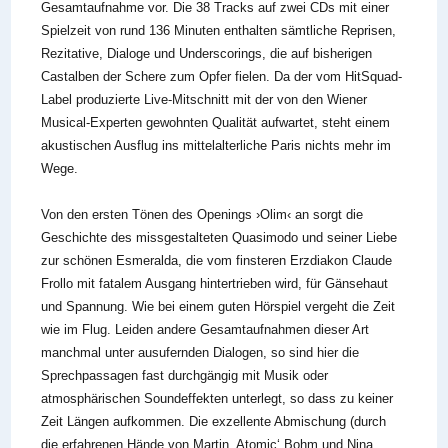
Gesamtaufnahme vor. Die 38 Tracks auf zwei CDs mit einer
Spielzeit von rund 136 Minuten enthalten sämtliche Reprisen,
Rezitative, Dialoge und Underscorings, die auf bisherigen
Castalben der Schere zum Opfer fielen. Da der vom HitSquad-
Label produzierte Live-Mitschnitt mit der von den Wiener
Musical-Experten gewohnten Qualität aufwartet, steht einem
akustischen Ausflug ins mittelalterliche Paris nichts mehr im
Wege.
Von den ersten Tönen des Openings ›Olim‹ an sorgt die
Geschichte des missgestalteten Quasimodo und seiner Liebe
zur schönen Esmeralda, die vom finsteren Erzdiakon Claude
Frollo mit fatalem Ausgang hintertrieben wird, für Gänsehaut
und Spannung. Wie bei einem guten Hörspiel vergeht die Zeit
wie im Flug. Leiden andere Gesamtaufnahmen dieser Art
manchmal unter ausufernden Dialogen, so sind hier die
Sprechpassagen fast durchgängig mit Musik oder
atmosphärischen Soundeffekten unterlegt, so dass zu keiner
Zeit Längen aufkommen. Die exzellente Abmischung (durch
die erfahrenen Hände von Martin ‚Atomic‘ Bohm und Nina