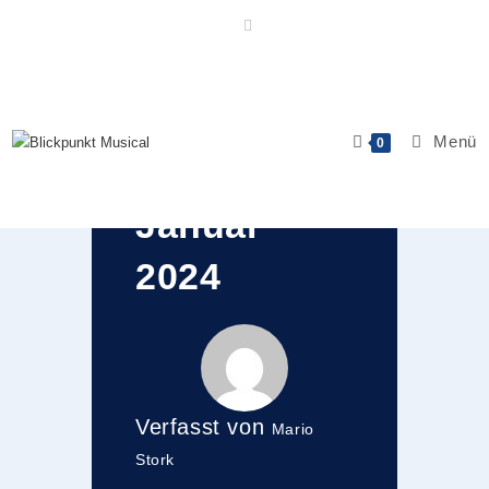
Zum
Inhalt
springen
CD des
Menü
0
Monats:
Januar
2024
Verfasst von
Mario
Stork