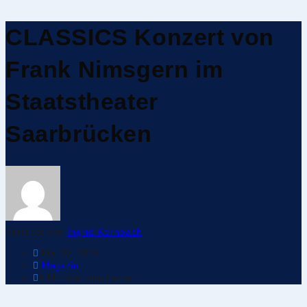
CLASSICS Konzert von
Frank Nimsgern im
Staatstheater
Saarbrücken
Verfasst von
Ingrid Kernbach
Mai 19, 2025
Magazin
6 Minuten zum Lesen