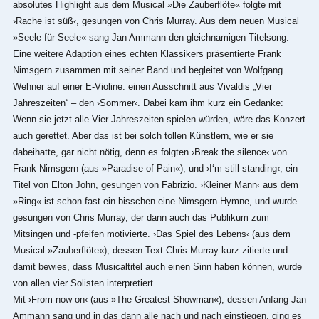
absolutes Highlight aus dem Musical »Die Zauberflöte« folgte mit
›Rache ist süß‹, gesungen von Chris Murray. Aus dem neuen Musical
»Seele für Seele« sang Jan Ammann den gleichnamigen Titelsong.
Eine weitere Adaption eines echten Klassikers präsentierte Frank
Nimsgern zusammen mit seiner Band und begleitet von Wolfgang
Wehner auf einer E-Violine: einen Ausschnitt aus Vivaldis „Vier
Jahreszeiten“ – den ›Sommer‹. Dabei kam ihm kurz ein Gedanke:
Wenn sie jetzt alle Vier Jahreszeiten spielen würden, wäre das Konzert
auch gerettet. Aber das ist bei solch tollen Künstlern, wie er sie
dabeihatte, gar nicht nötig, denn es folgten ›Break the silence‹ von
Frank Nimsgern (aus »Paradise of Pain«), und ›I‘m still standing‹, ein
Titel von Elton John, gesungen von Fabrizio. ›Kleiner Mann‹ aus dem
»Ring« ist schon fast ein bisschen eine Nimsgern-Hymne, und wurde
gesungen von Chris Murray, der dann auch das Publikum zum
Mitsingen und -pfeifen motivierte. ›Das Spiel des Lebens‹ (aus dem
Musical »Zauberflöte«), dessen Text Chris Murray kurz zitierte und
damit bewies, dass Musicaltitel auch einen Sinn haben können, wurde
von allen vier Solisten interpretiert.
Mit ›From now on‹ (aus »The Greatest Showman«), dessen Anfang Jan
Ammann sang und in das dann alle nach und nach einstiegen, ging es