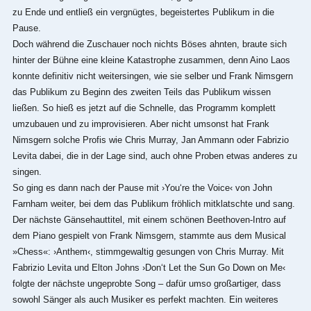
zu Ende und entließ ein vergnügtes, begeistertes Publikum in die
Pause.
Doch während die Zuschauer noch nichts Böses ahnten, braute sich
hinter der Bühne eine kleine Katastrophe zusammen, denn Aino Laos
konnte definitiv nicht weitersingen, wie sie selber und Frank Nimsgern
das Publikum zu Beginn des zweiten Teils das Publikum wissen
ließen. So hieß es jetzt auf die Schnelle, das Programm komplett
umzubauen und zu improvisieren. Aber nicht umsonst hat Frank
Nimsgern solche Profis wie Chris Murray, Jan Ammann oder Fabrizio
Levita dabei, die in der Lage sind, auch ohne Proben etwas anderes zu
singen.
So ging es dann nach der Pause mit ›You‘re the Voice‹ von John
Farnham weiter, bei dem das Publikum fröhlich mitklatschte und sang.
Der nächste Gänsehauttitel, mit einem schönen Beethoven-Intro auf
dem Piano gespielt von Frank Nimsgern, stammte aus dem Musical
»Chess«: ›Anthem‹, stimmgewaltig gesungen von Chris Murray. Mit
Fabrizio Levita und Elton Johns ›Don‘t Let the Sun Go Down on Me‹
folgte der nächste ungeprobte Song ‒ dafür umso großartiger, dass
sowohl Sänger als auch Musiker es perfekt machten. Ein weiteres