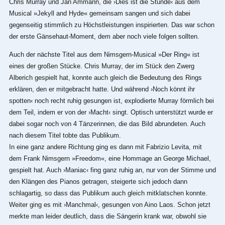
Chris Murray und Jan Ammann, die ›Dies ist die Stunde‹ aus dem
Musical »Jekyll and Hyde« gemeinsam sangen und sich dabei
gegenseitig stimmlich zu Höchstleistungen inspirierten. Das war schon
der erste Gänsehaut-Moment, dem aber noch viele folgen sollten.
Auch der nächste Titel aus dem Nimsgern-Musical »Der Ring« ist
eines der großen Stücke. Chris Murray, der im Stück den Zwerg
Alberich gespielt hat, konnte auch gleich die Bedeutung des Rings
erklären, den er mitgebracht hatte. Und während ›Noch könnt ihr
spotten‹ noch recht ruhig gesungen ist, explodierte Murray förmlich bei
dem Teil, indem er von der ›Macht‹ singt. Optisch unterstützt wurde er
dabei sogar noch von 4 Tänzerinnen, die das Bild abrundeten. Auch
nach diesem Titel tobte das Publikum.
In eine ganz andere Richtung ging es dann mit Fabrizio Levita, mit
dem Frank Nimsgern »Freedom«, eine Hommage an George Michael,
gespielt hat. Auch ›Maniac‹ fing ganz ruhig an, nur von der Stimme und
den Klängen des Pianos getragen, steigerte sich jedoch dann
schlagartig, so dass das Publikum auch gleich mitklatschen konnte.
Weiter ging es mit ›Manchmal‹, gesungen von Aino Laos. Schon jetzt
merkte man leider deutlich, dass die Sängerin krank war, obwohl sie