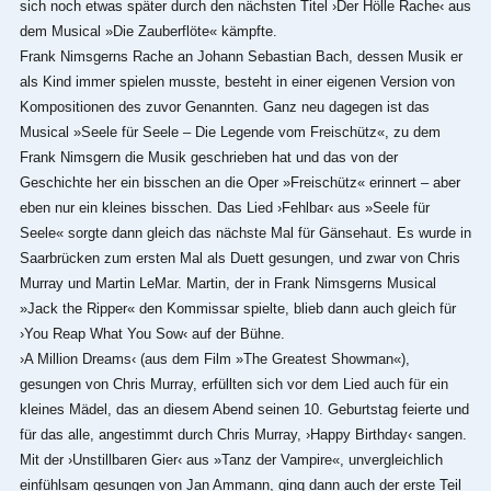
sich noch etwas später durch den nächsten Titel ›Der Hölle Rache‹ aus
dem Musical »Die Zauberflöte« kämpfte.
Frank Nimsgerns Rache an Johann Sebastian Bach, dessen Musik er
als Kind immer spielen musste, besteht in einer eigenen Version von
Kompositionen des zuvor Genannten. Ganz neu dagegen ist das
Musical »Seele für Seele ‒ Die Legende vom Freischütz«, zu dem
Frank Nimsgern die Musik geschrieben hat und das von der
Geschichte her ein bisschen an die Oper »Freischütz« erinnert – aber
eben nur ein kleines bisschen. Das Lied ›Fehlbar‹ aus »Seele für
Seele« sorgte dann gleich das nächste Mal für Gänsehaut. Es wurde in
Saarbrücken zum ersten Mal als Duett gesungen, und zwar von Chris
Murray und Martin LeMar. Martin, der in Frank Nimsgerns Musical
»Jack the Ripper« den Kommissar spielte, blieb dann auch gleich für
›You Reap What You Sow‹ auf der Bühne.
›A Million Dreams‹ (aus dem Film »The Greatest Showman«),
gesungen von Chris Murray, erfüllten sich vor dem Lied auch für ein
kleines Mädel, das an diesem Abend seinen 10. Geburtstag feierte und
für das alle, angestimmt durch Chris Murray, ›Happy Birthday‹ sangen.
Mit der ›Unstillbaren Gier‹ aus »Tanz der Vampire«, unvergleichlich
einfühlsam gesungen von Jan Ammann, ging dann auch der erste Teil