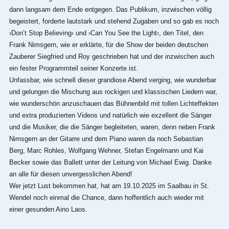
dann langsam dem Ende entgegen. Das Publikum, inzwischen völlig
begeistert, forderte lautstark und stehend Zugaben und so gab es noch
›Don’t Stop Believing‹ und ›Can You See the Light‹, den Titel, den
Frank Nimsgern, wie er erklärte, für die Show der beiden deutschen
Zauberer Siegfried und Roy geschrieben hat und der inzwischen auch
ein fester Programmteil seiner Konzerte ist.
Unfassbar, wie schnell dieser grandiose Abend verging, wie wunderbar
und gelungen die Mischung aus rockigen und klassischen Liedern war,
wie wunderschön anzuschauen das Bühnenbild mit tollen Lichteffekten
und extra produzierten Videos und natürlich wie exzellent die Sänger
und die Musiker, die die Sänger begleiteten, waren, denn neben Frank
Nimsgern an der Gitarre und dem Piano waren da noch Sebastian
Berg, Marc Rohles, Wolfgang Wehner, Stefan Engelmann und Kai
Becker sowie das Ballett unter der Leitung von Michael Ewig. Danke
an alle für diesen unvergesslichen Abend!
Wer jetzt Lust bekommen hat, hat am 19.10.2025 im Saalbau in St.
Wendel noch einmal die Chance, dann hoffentlich auch wieder mit
einer gesunden Aino Laos.