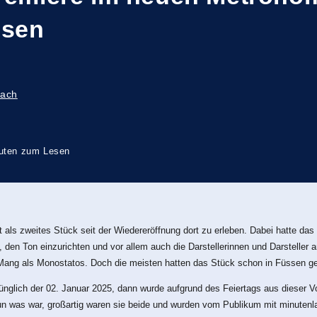
usen
bach
uten zum Lesen
als zweites Stück seit der Wiedereröffnung dort zu erleben. Dabei hatte das
, den Ton einzurichten und vor allem auch die Darstellerinnen und Darstelle
ng als Monostatos. Doch die meisten hatten das Stück schon in Füssen gespi
nglich der 02. Januar 2025, dann wurde aufgrund des Feiertags aus dieser Vo
nun was war, großartig waren sie beide und wurden vom Publikum mit minuten