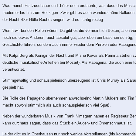
Was manch Erstzuschauer und -hörer doch erstaunte, war, dass das Musical
moderner bis hin zum Rockigen. Zwar gibt es auch wunderschöne Balladen wie
der Nacht ›Der Hölle Rache‹ singen, wird es richtig rockig.
Womit wir bei den Rollen wären: Da gibt es die vermeintlich Bösen, allen v
noch die etwas Anderen, auch absolut gut, aber eben ein bisschen schräg,
Geschichte führen, sondern auch immer wieder dem Prinzen oder Papagen
Mit Katja Berg als Königin der Nacht und Misha Kovar als Pamina stehen zwe
deutliche musikalische Anleihen bei Mozart). Als Papagena, die auch eine 
verantwortet.
Stimmgewaltig und schauspielerisch überzeugend ist Chris Murray als Sara
gespielt hat.
Die Rolle des Papageno übernehmen abwechselnd Martin Mulders und Tim Wil
macht sowohl stimmlich als auch schauspielerisch viel Spaß.
Neben der wunderbaren Musik von Frank Nimsgern haben es Regisseur Benjam
kann durchaus sagen, dass das Stück ein Augen- und Ohrenschmaus ist.
Leider gibt es in Oberhausen nur noch wenige Vorstellungen (bis kommenden