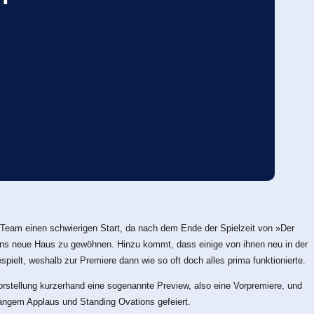
 Team einen schwierigen Start, da nach dem Ende der Spielzeit von »Der
r ans neue Haus zu gewöhnen. Hinzu kommt, dass einige von ihnen neu in der
elt, weshalb zur Premiere dann wie so oft doch alles prima funktionierte.
rstellung kurzerhand eine sogenannte Preview, also eine Vorpremiere, und
langem Applaus und Standing Ovations gefeiert.