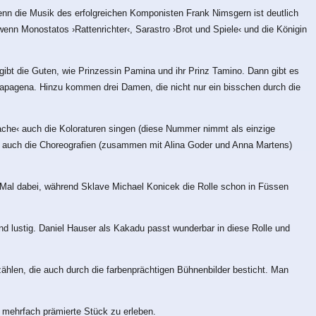
nn die Musik des erfolgreichen Komponisten Frank Nimsgern ist deutlich
enn Monostatos ›Rattenrichter‹, Sarastro ›Brot und Spiele‹ und die Königin
gibt die Guten, wie Prinzessin Pamina und ihr Prinz Tamino. Dann gibt es
Papagena. Hinzu kommen drei Damen, die nicht nur ein bisschen durch die
Rache‹ auch die Koloraturen singen (diese Nummer nimmt als einzige
he auch die Choreografien (zusammen mit Alina Goder und Anna Martens)
 Mal dabei, während Sklave Michael Konicek die Rolle schon in Füssen
 lustig. Daniel Hauser als Kakadu passt wunderbar in diese Rolle und
hlen, die auch durch die farbenprächtigen Bühnenbilder besticht. Man
 mehrfach prämierte Stück zu erleben.