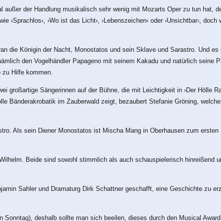
 außer der Handlung musikalisch sehr wenig mit Mozarts Oper zu tun hat, de
 ›Sprachlos‹, ›Wo ist das Licht‹, ›Lebenszeichen‹ oder ›Unsichtbar‹, doch w
oran die Königin der Nacht, Monostatos und sein Sklave und Sarastro. Und es 
 nämlich den Vogelhändler Papageno mit seinem Kakadu und natürlich seine 
o zu Hilfe kommen.
i großartige Sängerinnen auf der Bühne, die mit Leichtigkeit in ›Der Hölle 
tolle Bänderakrobatik im Zauberwald zeigt, bezaubert Stefanie Gröning, welc
stro. Als sein Diener Monostatos ist Mischa Mang in Oberhausen zum ersten
helm. Beide sind sowohl stimmlich als auch schauspielerisch hinreißend und
in Sahler und Dramaturg Dirk Schattner geschafft, eine Geschichte zu erzä
 Sonntag), deshalb sollte man sich beeilen, dieses durch den Musical Award