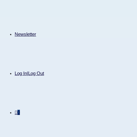
Newsletter
Log In|Log Out
0