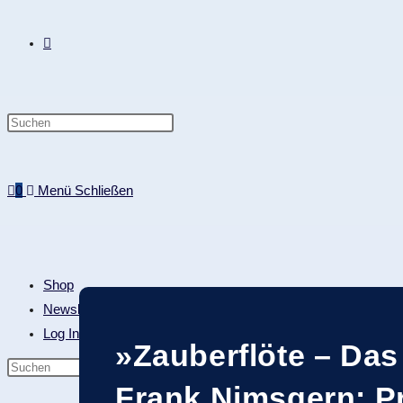
0
Menü
Schließen
Shop
Newsletter
Log In|Log Out
»Zauberflöte – Das
Frank Nimsgern: P