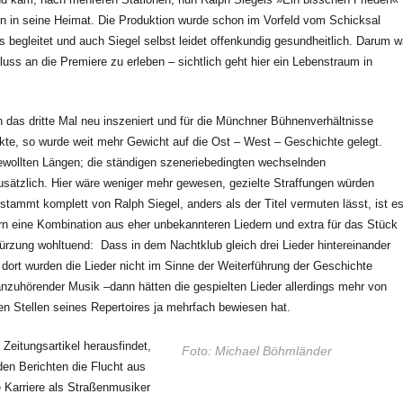
 in seine Heimat. Die Produktion wurde schon im Vorfeld vom Schicksal
 begleitet und auch Siegel selbst leidet offenkundig gesundheitlich. Darum w
uss an die Premiere zu erleben – sichtlich geht hier ein Lebenstraum in
das dritte Mal neu inszeniert und für die Münchner Bühnenverhältnisse
kte, so wurde weit mehr Gewicht auf die Ost – West – Geschichte gelegt.
ewollten Längen; die ständigen szeneriebedingten wechselnden
ätzlich. Hier wäre weniger mehr gewesen, gezielte Straffungen würden
tammt komplett von Ralph Siegel, anders als der Titel vermuten lässt, ist e
ern eine Kombination aus eher unbekannteren Liedern und extra für das Stück
ürzung wohltuend: Dass in dem Nachtklub gleich drei Lieder hintereinander
dort wurden die Lieder nicht im Sinne der Weiterführung der Geschichte
anzuhörender Musik –dann hätten die gespielten Lieder allerdings mehr von
en Stellen seines Repertoires ja mehrfach bewiesen hat.
Zeitungsartikel herausfindet,
Foto: Michael Böhmländer
en Berichten die Flucht aus
 Karriere als Straßenmusiker