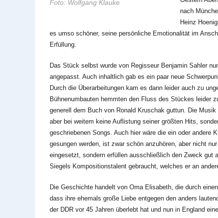
Foto: Wolfgang Klauke
nach München
Heinz Hoenigs
es umso schöner, seine persönliche Emotionalität im Anschl
Erfüllung.
Das Stück selbst wurde von Regisseur Benjamin Sahler nun 
angepasst. Auch inhaltlich gab es ein paar neue Schwerpun
Durch die Überarbeitungen kam es dann leider auch zu ung
Bühnenumbauten hemmten den Fluss des Stückes leider zus
generell dem Buch von Ronald Kruschak guttun. Die Musik s
aber bei weitem keine Auflistung seiner größten Hits, sond
geschriebenen Songs. Auch hier wäre die ein oder andere K
gesungen werden, ist zwar schön anzuhören, aber nicht nur 
eingesetzt, sondern erfüllen ausschließlich den Zweck gut 
Siegels Kompositionstalent gebraucht, welches er an ander
Die Geschichte handelt von Oma Elisabeth, die durch einen 
dass ihre ehemals große Liebe entgegen den anders lautend
der DDR vor 45 Jahren überlebt hat und nun in England eine