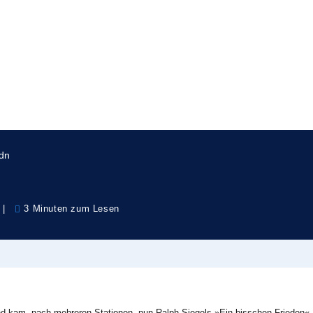
eden« rührt in München Ral
dn
3 Minuten zum Lesen
d kam, nach mehreren Stationen, nun Ralph Siegels »Ein bisschen Frieden«