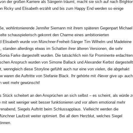
 von der großen Karriere als Sängerin träumt, macht sie sich auf nach Brighto
on Ricky und Elisabeth erzählt und bis zum Happy End werden so einige
üße, wohlintonierende Jennifer Siemann mit ihrem späteren Gegenpart Michael
telte schauspielerisch gekonnt den Charme eines ambitionierten
d Elisabeth wurde von Münchner-Freiheit-Sänger Tim Wilhelm und Madeleine
 standen allerdings etwas im Schatten ihrer älteren Versionen, die sehr
nia Farke dargestellt wurden. Die tatsächlich rein für Prominente erdachten
ischen Anspruch wurden von Simone Ballack und Alexander Kerbst dargestellt
, wenngleich diese Storyline gefühlt auch nur eine von vielen, die abgehakt
w waren die Auftritte von Stefanie Black. Ihr gehörte mit ›Never give up‹ auch
ch weit mehr gewünscht!
 Stück scheitert an den Ansprüchen an sich selbst – es scheint, als würde z
 mit weit weniger weit besser funktionieren und vor allem emotional mehr
enabend, Siegels Auftritt beim Schlussapplaus. Vielleicht werden die
ünchner Laufzeit weiter optimiert. Bei all dem Herzblut, welches Siegel
 gönnen.