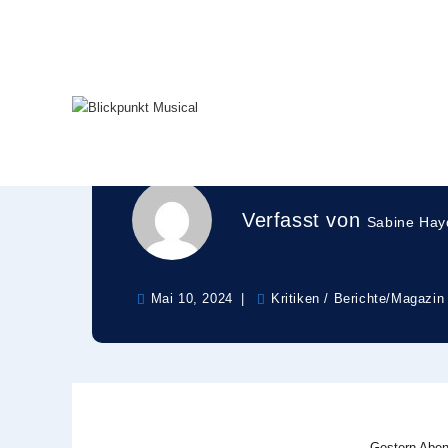
»Ein bisschen Fri
Siegel zu Tränen
Verfasst von
Sabine Hay
Mai 10, 2024
Kritiken / Berichte
/
Magazin
Gestern Aben