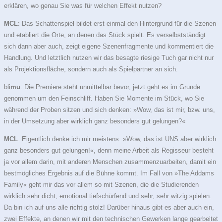
erklären, wo genau Sie was für welchen Effekt nutzen?
MCL
: Das Schattenspiel bildet erst einmal den Hintergrund für die Szenen
und etabliert die Orte, an denen das Stück spielt. Es verselbstständigt
sich dann aber auch, zeigt eigene Szenenfragmente und kommentiert die
Handlung. Und letztlich nutzen wir das besagte riesige Tuch gar nicht nur
als Projektionsfläche, sondern auch als Spielpartner an sich.
bli
mu
: Die Premiere steht unmittelbar bevor, jetzt geht es im Grunde
genommen um den Feinschliff. Haben Sie Momente im Stück, wo Sie
während der Proben sitzen und sich denken: »Wow, das ist mir, bzw. uns,
in der Umsetzung aber wirklich ganz besonders gut gelungen?«
MCL
: Eigentlich denke ich mir meistens: »Wow, das ist UNS aber wirklich
ganz besonders gut gelungen!«, denn meine Arbeit als Regisseur besteht
ja vor allem darin, mit anderen Menschen zusammenzuarbeiten, damit ein
bestmögliches Ergebnis auf die Bühne kommt. Im Fall von »The Addams
Family« geht mir das vor allem so mit Szenen, die die Studierenden
wirklich sehr dicht, emotional tiefschürfend und sehr, sehr witzig spielen.
Da bin ich auf uns alle richtig stolz! Darüber hinaus gibt es aber auch ein,
zwei Effekte, an denen wir mit den technischen Gewerken lange gearbeitet