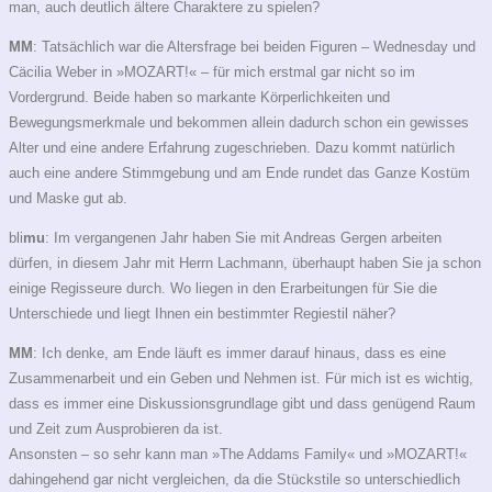
man, auch deutlich ältere Charaktere zu spielen?
MM
: Tatsächlich war die Altersfrage bei beiden Figuren – Wednesday und
Cäcilia Weber in »MOZART!« – für mich erstmal gar nicht so im
Vordergrund. Beide haben so markante Körperlichkeiten und
Bewegungsmerkmale und bekommen allein dadurch schon ein gewisses
Alter und eine andere Erfahrung zugeschrieben. Dazu kommt natürlich
auch eine andere Stimmgebung und am Ende rundet das Ganze Kostüm
und Maske gut ab.
bli
mu
: Im vergangenen Jahr haben Sie mit Andreas Gergen arbeiten
dürfen, in diesem Jahr mit Herrn Lachmann, überhaupt haben Sie ja schon
einige Regisseure durch. Wo liegen in den Erarbeitungen für Sie die
Unterschiede und liegt Ihnen ein bestimmter Regiestil näher?
MM
: Ich denke, am Ende läuft es immer darauf hinaus, dass es eine
Zusammenarbeit und ein Geben und Nehmen ist. Für mich ist es wichtig,
dass es immer eine Diskussionsgrundlage gibt und dass genügend Raum
und Zeit zum Ausprobieren da ist.
Ansonsten – so sehr kann man »The Addams Family« und »MOZART!«
dahingehend gar nicht vergleichen, da die Stückstile so unterschiedlich