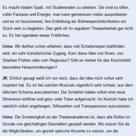
Es macht totalen Spaß, mit Studierenden zu arbeiten. Sie sind so offen,
voller Fantasie und Energie, man kann gemeinsam vieles ausprobieren
und es ist faszinierend, ihre Entfaltung als Bühnenpersönlichkeiten ein
Stück weit zu begleiten. Das geht oft im regulären Theaterbetrieb gar nicht
so. Es hat irgendwie etwas Fröhliches.
bli
mu
: Wir durften schon erfahren, dass viel Schattenspiel stattfinden
wird, ein sehr künstlerischer Zugang. Kam diese Idee von Ihnen, von
Stephan Prattes oder vom Regisseur? Gibt es hierbei für das Kostümbild
besondere Herausforderungen?
JK
: Ehrlich gesagt weiß ich nur noch, dass die Idee mich sofort sehr
inspiriert hat. Es ist bei solchen Musicals eigentlich sehr schwer, aus dem
üblichen Schema auszubrechen. Die Schatten haben sofort eine neue
Dimension eröffnet und ganz viele Türen aufgemacht. Im Kostüm habe ich
natürlich sofort angefangen, Silhouetten und Transparenzen auszutesten.
bli
mu
: Die Schwierigkeit an der Theaterakademie ist, dass alle Rollen im
Grunde von gleichaltrigen Darstellern gespielt werden. Wo nutzen Sie da
die Möglichkeiten, um gezielt optische Akzente zu setzen, um die