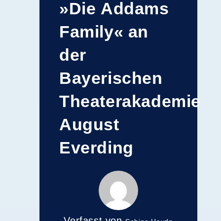
»Die Addams
Family« an
der
Bayerischen
Theaterakademie
August
Everding
Verfasst von