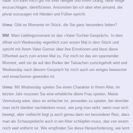
habe. Ich kann mich gut mit ihrer Neugier und ihrem Drang, neue Wege
einzuschlagen, identifizieren. Ansonsten bin ich aber eher jemand, der
privat sozusagen mit Händen und Füßen spricht.
bli
mu
: Gibt es Momente im Stück, die Sie ganz besonders lieben?
MM
: Mein Lieblingsmoment ist das »Vater-Tochter-Gespräch«. In dem
öffnet sich Wednesday eigentlich zum ersten Mal in dem Stück und
spricht mit ihrem Vater Gomez über ihre Emotionen und lässt diese
Offenheit auch zum ersten Mal zu. Für mich ist das ein spannender
Moment, weil sie da auf den Boden der Tatsachen zurückgeholt wird und
Wednesday nach diesem Gespräch für mich auch um einiges bewusster
und erwachsener geworden ist.
bli
mu
: Mit Wednesday spielen Sie einen Charakter in Ihrem Alter, im
letzten Jahr mussten Sie eine erhebliche ältere Frau spielen. Meine
Vermutung wäre, dass es einfacher ist, jemanden zu spielen, bei dem/der
man nicht darüber nachdenken muss, wie jung man wirkt, wenn man sich
bewegt, aber vielleicht liegt ja auch genau darin ein besonderer Reiz, dass
man als Schauspieler/in auch in ein Alter schlüpfen muss, das von einem
noch weit entfernt ist. Wie empfinden Sie diese Herausforderung, wie lernt