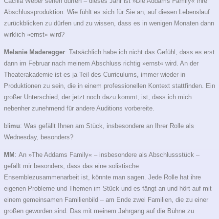
Cäcilia Weber sehen dürfen – dieses Jahr ist »Die Addams Family« Ihre
Abschlussproduktion. Wie fühlt es sich für Sie an, auf diesen Lebenslauf
zurückblicken zu dürfen und zu wissen, dass es in wenigen Monaten dann
wirklich »ernst« wird?
Melanie Maderegger
: Tatsächlich habe ich nicht das Gefühl, dass es erst
dann im Februar nach meinem Abschluss richtig »ernst« wird. An der
Theaterakademie ist es ja Teil des Curriculums, immer wieder in
Produktionen zu sein, die in einem professionellen Kontext stattfinden. Ein
großer Unterschied, der jetzt noch dazu kommt, ist, dass ich mich
nebenher zunehmend für andere Auditions vorbereite.
bli
mu
: Was gefällt Ihnen am Stück, insbesondere an Ihrer Rolle als
Wednesday, besonders?
MM
:
An »The Addams Family« – insbesondere als Abschlussstück –
gefällt mir besonders, dass das eine solistische
Ensemblezusammenarbeit ist, könnte man sagen. Jede Rolle hat ihre
eigenen Probleme und Themen im Stück und es fängt an und hört auf mit
einem gemeinsamen Familienbild – am Ende zwei Familien, die zu einer
großen geworden sind. Das mit meinem Jahrgang auf die Bühne zu