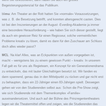
Begeisterungspotenzial für das Publikum.
bli
mu
: Am Theater an der Rott hatten Sie »normale« Voraussetzungen,
was z. B. die Besetzung betrifft, und konnten altersgerecht casten. Dies
ist bei den Inszenierungen an der August -Everding-Akademie ja immer
eine besondere Herausforderung – wie haben Sie sich dieser gestellt, liegt
da auch ein gewisser Reiz für einen Regisseur, solche vermeintlichen
Probleme kreativ zu lösen, damit es dann für den Zuschauer am Schluss
doch alles wieder passt?
MCL
: Na klar! Alles, was an Eckpunkten von außen vorgegeben ist,
macht – wenigstens bis zu einem gewissen Punkt – kreativ. In unserem
Fall galt es für uns als Regieteam, ein Konzept für ein Generationendrama
zu entwickeln, das mit lauter Gleichaltrigen besetzt ist. Wir fanden es
dann spannend, genau das in den Mittelpunkt zu rücken und gar nicht erst
zu behaupten, dass ein 22-Jähriger einen 83-Jährigen spielt. Deswegen
gehen wir von den Studierenden selbst aus: Schon die Pre-Show zeigt,
wie sich Studierende mit dem Themenkomplex »Familie«
auseinandersetzen. Und auch auf der Bühne des Prinzregententheaters
legen wir die Theatermittel offen und zeigen, wie die Studierenden das