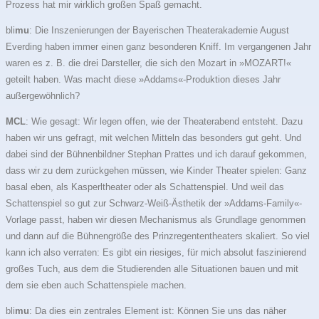
Prozess hat mir wirklich großen Spaß gemacht.
bli
mu
: Die Inszenierungen der Bayerischen Theaterakademie August
Everding haben immer einen ganz besonderen Kniff. Im vergangenen Jahr
waren es z. B. die drei Darsteller, die sich den Mozart in »MOZART!«
geteilt haben. Was macht diese »Addams«-Produktion dieses Jahr
außergewöhnlich?
MCL
: Wie gesagt: Wir legen offen, wie der Theaterabend entsteht. Dazu
haben wir uns gefragt, mit welchen Mitteln das besonders gut geht. Und
dabei sind der Bühnenbildner Stephan Prattes und ich darauf gekommen,
dass wir zu dem zurückgehen müssen, wie Kinder Theater spielen: Ganz
basal eben, als Kasperltheater oder als Schattenspiel. Und weil das
Schattenspiel so gut zur Schwarz-Weiß-Ästhetik der »Addams-Family«-
Vorlage passt, haben wir diesen Mechanismus als Grundlage genommen
und dann auf die Bühnengröße des Prinzregententheaters skaliert. So viel
kann ich also verraten: Es gibt ein riesiges, für mich absolut faszinierend
großes Tuch, aus dem die Studierenden alle Situationen bauen und mit
dem sie eben auch Schattenspiele machen.
bli
mu
: Da dies ein zentrales Element ist: Können Sie uns das näher