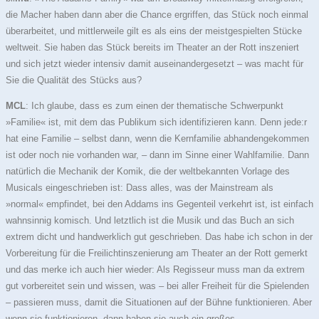
die Macher haben dann aber die Chance ergriffen, das Stück noch einmal
überarbeitet, und mittlerweile gilt es als eins der meistgespielten Stücke
weltweit. Sie haben das Stück bereits im Theater an der Rott inszeniert
und sich jetzt wieder intensiv damit auseinandergesetzt – was macht für
Sie die Qualität des Stücks aus?
MCL
: Ich glaube, dass es zum einen der thematische Schwerpunkt
»Familie« ist, mit dem das Publikum sich identifizieren kann. Denn jede:r
hat eine Familie – selbst dann, wenn die Kernfamilie abhandengekommen
ist oder noch nie vorhanden war, – dann im Sinne einer Wahlfamilie. Dann
natürlich die Mechanik der Komik, die der weltbekannten Vorlage des
Musicals eingeschrieben ist: Dass alles, was der Mainstream als
»normal« empfindet, bei den Addams ins Gegenteil verkehrt ist, ist einfach
wahnsinnig komisch. Und letztlich ist die Musik und das Buch an sich
extrem dicht und handwerklich gut geschrieben. Das habe ich schon in der
Vorbereitung für die Freilichtinszenierung am Theater an der Rott gemerkt
und das merke ich auch hier wieder: Als Regisseur muss man da extrem
gut vorbereitet sein und wissen, was – bei aller Freiheit für die Spielenden
– passieren muss, damit die Situationen auf der Bühne funktionieren. Aber
wenn sie funktionieren, dann haben sie auch ein großes