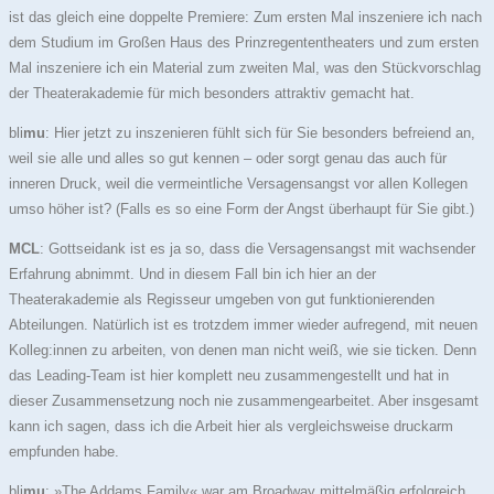
ist das gleich eine doppelte Premiere: Zum ersten Mal inszeniere ich nach
dem Studium im Großen Haus des Prinzregententheaters und zum ersten
Mal inszeniere ich ein Material zum zweiten Mal, was den Stückvorschlag
der Theaterakademie für mich besonders attraktiv gemacht hat.
bli
mu
: Hier jetzt zu inszenieren fühlt sich für Sie besonders befreiend an,
weil sie alle und alles so gut kennen – oder sorgt genau das auch für
inneren Druck, weil die vermeintliche Versagensangst vor allen Kollegen
umso höher ist? (Falls es so eine Form der Angst überhaupt für Sie gibt.)
MCL
: Gottseidank ist es ja so, dass die Versagensangst mit wachsender
Erfahrung abnimmt. Und in diesem Fall bin ich hier an der
Theaterakademie als Regisseur umgeben von gut funktionierenden
Abteilungen. Natürlich ist es trotzdem immer wieder aufregend, mit neuen
Kolleg:innen zu arbeiten, von denen man nicht weiß, wie sie ticken. Denn
das Leading-Team ist hier komplett neu zusammengestellt und hat in
dieser Zusammensetzung noch nie zusammengearbeitet. Aber insgesamt
kann ich sagen, dass ich die Arbeit hier als vergleichsweise druckarm
empfunden habe.
bli
mu
: »The Addams Family« war am Broadway mittelmäßig erfolgreich,