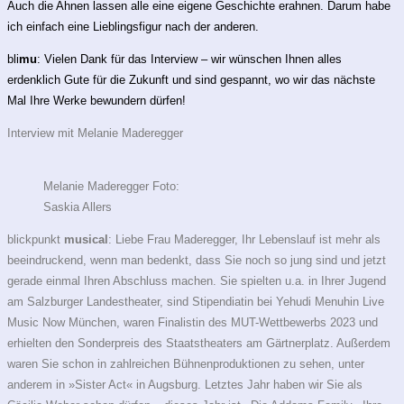
Auch die Ahnen lassen alle eine eigene Geschichte erahnen. Darum habe
ich einfach eine Lieblingsfigur nach der anderen.
bli
mu
: Vielen Dank für das Interview – wir wünschen Ihnen alles
erdenklich Gute für die Zukunft und sind gespannt, wo wir das nächste
Mal Ihre Werke bewundern dürfen!
Interview mit Melanie Maderegger
Melanie Maderegger Foto:
Saskia Allers
blickpunkt
musical
: Liebe Frau Maderegger, Ihr Lebenslauf ist mehr als
beeindruckend, wenn man bedenkt, dass Sie noch so jung sind und jetzt
gerade einmal Ihren Abschluss machen. Sie spielten u.a. in Ihrer Jugend
am Salzburger Landestheater, sind Stipendiatin bei Yehudi Menuhin Live
Music Now München, waren Finalistin des MUT-Wettbewerbs 2023 und
erhielten den Sonderpreis des Staatstheaters am Gärtnerplatz. Außerdem
waren Sie schon in zahlreichen Bühnenproduktionen zu sehen, unter
anderem in »Sister Act« in Augsburg. Letztes Jahr haben wir Sie als