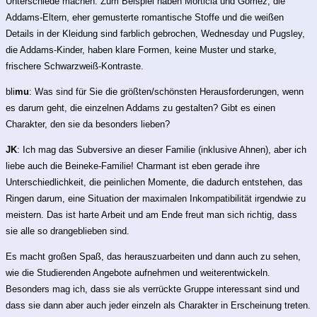
Unterschiede machen. Zum Beispiel haben Morticia und Gomez, die
Addams-Eltern, eher gemusterte romantische Stoffe und die weißen
Details in der Kleidung sind farblich gebrochen, Wednesday und Pugsley,
die Addams-Kinder, haben klare Formen, keine Muster und starke,
frischere Schwarzweiß-Kontraste.
bli
mu
: Was sind für Sie die größten/schönsten Herausforderungen, wenn
es darum geht, die einzelnen Addams zu gestalten? Gibt es einen
Charakter, den sie da besonders lieben?
JK
: Ich mag das Subversive an dieser Familie (inklusive Ahnen), aber ich
liebe auch die Beineke-Familie! Charmant ist eben gerade ihre
Unterschiedlichkeit, die peinlichen Momente, die dadurch entstehen, das
Ringen darum, eine Situation der maximalen Inkompatibilität irgendwie zu
meistern. Das ist harte Arbeit und am Ende freut man sich richtig, dass
sie alle so drangeblieben sind.
Es macht großen Spaß, das herauszuarbeiten und dann auch zu sehen,
wie die Studierenden Angebote aufnehmen und weiterentwickeln.
Besonders mag ich, dass sie als verrückte Gruppe interessant sind und
dass sie dann aber auch jeder einzeln als Charakter in Erscheinung treten.