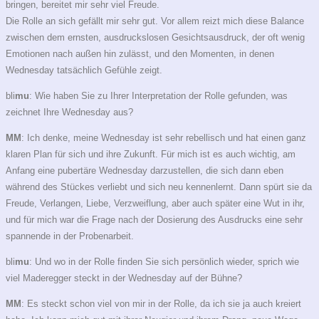
bringen, bereitet mir sehr viel Freude.
Die Rolle an sich gefällt mir sehr gut. Vor allem reizt mich diese Balance
zwischen dem ernsten, ausdruckslosen Gesichtsausdruck, der oft wenig
Emotionen nach außen hin zulässt, und den Momenten, in denen
Wednesday tatsächlich Gefühle zeigt.
bli
mu
: Wie haben Sie zu Ihrer Interpretation der Rolle gefunden, was
zeichnet Ihre Wednesday aus?
MM
: Ich denke, meine Wednesday ist sehr rebellisch und hat einen ganz
klaren Plan für sich und ihre Zukunft. Für mich ist es auch wichtig, am
Anfang eine pubertäre Wednesday darzustellen, die sich dann eben
während des Stückes verliebt und sich neu kennenlernt. Dann
spürt sie da
Freude, Verlangen, Liebe, Verzweiflung, aber auch später eine Wut in ihr,
und für mich war die Frage nach der Dosierung des Ausdrucks eine sehr
spannende in der Probenarbeit.
bli
mu
: Und wo in der Rolle finden Sie sich persönlich wieder, sprich wie
viel Maderegger steckt in der Wednesday auf der Bühne?
MM
: Es steckt schon viel von mir in der Rolle, da ich sie ja auch kreiert