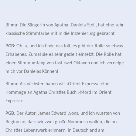
Bli
mu
: Die Sängerin von Agatha, Daniela Stoll, hat eine sehr
klassische Stimmfarbe mit in die Inszenierung gebracht.
PGB
: Oh ja, und ich finde das toll, es gibt der Rolle so etwas
Erhabenes. Zumal sie es sehr gezielt einsetzt.
Die Rolle
hat
einen Stimmumfang von fast zwei Oktaven und ich verneige
mich vor
Danielas
Können!
Bli
mu
: Als nächsten haben wir ›Orient Express‹, eine
Hommage an
Agatha Christies
Buch »Mord im Orient
Express«.
PGB
:
Der Autor,
James
Edward Lyons,
und ich wussten von
Beginn an, dass wir zwei große Nummern wollen, die an
Christies
Lebenswerk erinnern. In Deutschland am