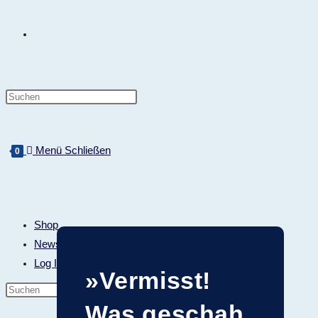
Menü
Schließen
0
Shop
Newsletter
Log In
»Vermisst!
Was geschah