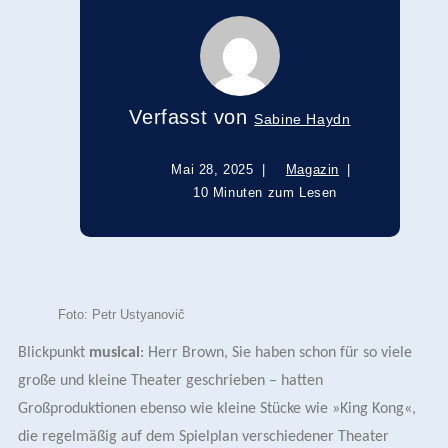
Verfasst von
Sabine Haydn
Mai 28, 2025
Magazin
10 Minuten zum Lesen
Foto: Petr Ustyanovič
Blickpunkt
musical
: Herr Brown, Sie haben schon für so viele
große und kleine Theater geschrieben – hatten
Großproduktionen ebenso wie kleine Stücke wie »King Kong«,
die regelmäßig auf dem Spielplan verschiedener Theater