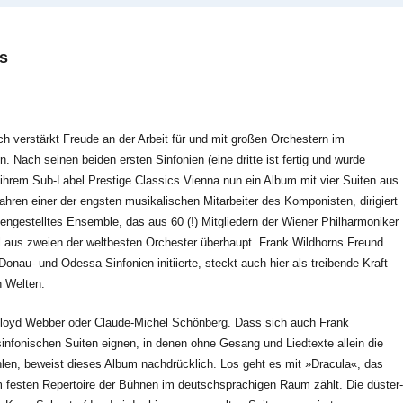
s
ich verstärkt Freude an der Arbeit für und mit großen Orchestern im
Nach seinen beiden ersten Sinfonien (eine dritte ist fertig und wurde
 ihrem Sub-Label Prestige Classics Vienna nun ein Album mit vier Suiten aus
ahren einer der engsten musikalischen Mitarbeiter des Komponisten, dirigiert
gestelltes Ensemble, das aus 60 (!) Mitgliedern der Wiener Philharmoniker
 aus zweien der weltbesten Orchester überhaupt. Frank Wildhorns Freund
nau- und Odessa-Sinfonien initiierte, steckt auch hier als treibende Kraft
n Welten.
Lloyd Webber oder Claude-Michel Schönberg. Dass sich auch Frank
sinfonischen Suiten eignen, in denen ohne Gesang und Liedtexte allein die
len, beweist dieses Album nachdrücklich. Los geht es mit »Dracula«, das
m festen Repertoire der Bühnen im deutschsprachigen Raum zählt. Die düster-