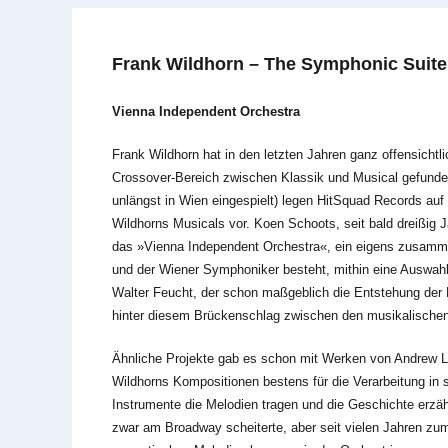
Frank Wildhorn – The Symphonic Suite
Vienna Independent Orchestra
Frank Wildhorn hat in den letzten Jahren ganz offensichtl
Crossover-Bereich zwischen Klassik und Musical gefunden. 
unlängst in Wien eingespielt) legen HitSquad Records auf
Wildhorns Musicals vor. Koen Schoots, seit bald dreißig J
das »Vienna Independent Orchestra«, ein eigens zusammen
und der Wiener Symphoniker besteht, mithin eine Auswahl
Walter Feucht, der schon maßgeblich die Entstehung der Do
hinter diesem Brückenschlag zwischen den musikalische
Ähnliche Projekte gab es schon mit Werken von Andrew 
Wildhorns Kompositionen bestens für die Verarbeitung in 
Instrumente die Melodien tragen und die Geschichte erzäh
zwar am Broadway scheiterte, aber seit vielen Jahren zu