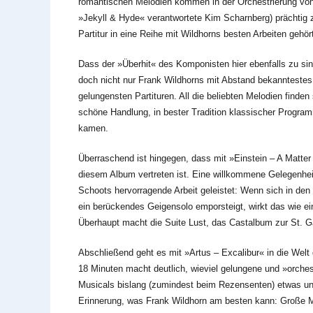
romantischen Melodien kommen in der Orchestrierung von 
»Jekyll & Hyde« verantwortete Kim Scharnberg) prächtig 
Partitur in eine Reihe mit Wildhorns besten Arbeiten gehör
Dass der »Überhit« des Komponisten hier ebenfalls zu si
doch nicht nur Frank Wildhorns mit Abstand bekanntestes 
gelungensten Partituren. All die beliebten Melodien finden 
schöne Handlung, in bester Tradition klassischer Progra
kamen.
Überraschend ist hingegen, dass mit »Einstein – A Matte
diesem Album vertreten ist. Eine willkommene Gelegenhei
Schoots hervorragende Arbeit geleistet: Wenn sich in den
ein berückendes Geigensolo emporsteigt, wirkt das wie e
Überhaupt macht die Suite Lust, das Castalbum zur St. G
Abschließend geht es mit »Artus – Excalibur« in die Welt 
18 Minuten macht deutlich, wieviel gelungene und »orches
Musicals bislang (zumindest beim Rezensenten) etwas unte
Erinnerung, was Frank Wildhorn am besten kann: Große Me