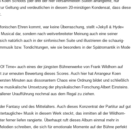
Koen Schoots (der drei der hier versammelten Suiten arrangierte, nur
zur Geltung und verdeutlichen in diesem 20-minütigen Kondensat, dass diese
t.
nfonischen Ehren kommt, war keine Überraschung, stellt »Jekyll & Hyde«
Musical dar, sondern nach weitverbreiteter Meinung auch eine seiner
sich natürlich auch in der sinfonischen Suite und illustrieren die schaurig-
mmmusik bzw. Tondichtungen, wie sie besonders in der Spätromantik in Mode
r Of Time« auch eines der jüngsten Bühnenwerke von Frank Wildhorn auf
t zur erneuten Bewertung dieses Scores. Auch hier hat Arrangeur Koen
 ersten Minuten aus dissonantem Chaos eine Ordnung bildet und schließlich
ine musikalische Umsetzung der physikalischen Forschung Albert Einsteins.
allener Uraufführung nochmal aus dem Regal zu ziehen.
der Fantasy und des Mittelalters. Auch dieses Konzentrat der Partitur auf gut
tertaugliche« Musik in diesem Werk steckt, das inmitten all der Wildhorn-
r ferner liefen rangierte. Überhaupt ruft dieses Album einmal mehr in
lodien schreiben, die sich für emotionale Momente auf der Bühne perfekt