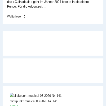
des »Culinaricals« geht im Jänner 2024 bereits in die siebte
Runde. Für die Adventzeit…
»Dinner
Weiterlesen
Before
Christmas«
Im
Vindobona
Wien
blickpunkt musical 03-2026 Nr. 141