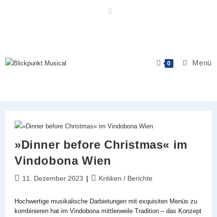
Zum
Inhalt
springen
Menü
0
»Dinner before Christmas« im
Vindobona Wien
Beitrag
Beitrags-
11. Dezember 2023
Kritiken / Berichte
veröffentlicht:
Kategorie:
Hochwertige musikalische Darbietungen mit exquisiten Menüs zu
kombinieren hat im Vindobona mittlerweile Tradition – das Konzept