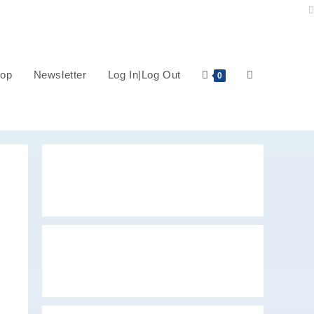
op
Newsletter
Log In|Log Out
0