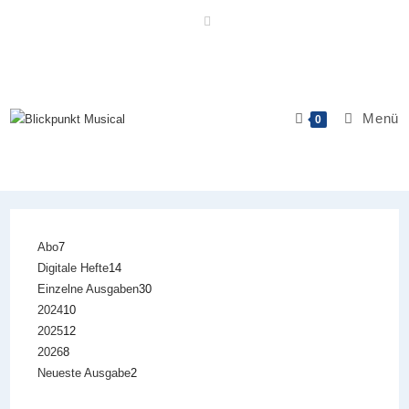
Zum
Inhalt
springen
Menü
0
7
Abo
7
14
Digitale Hefte
14
Produkte
30
Einzelne Ausgaben
30
Produkte
10
2024
10
Produkte
12
2025
12
Produkte
8
2026
8
Produkte
2
Neueste Ausgabe
2
Produkte
Produkte