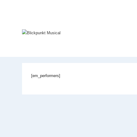
Zum
Inhalt
springen
[em_performers]