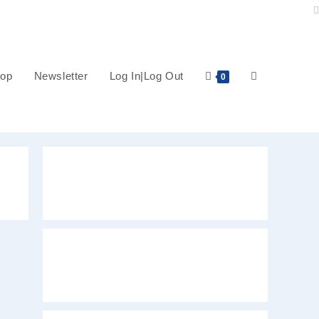
op
Newsletter
Log In|Log Out
Website-
0
Suche
umschalten