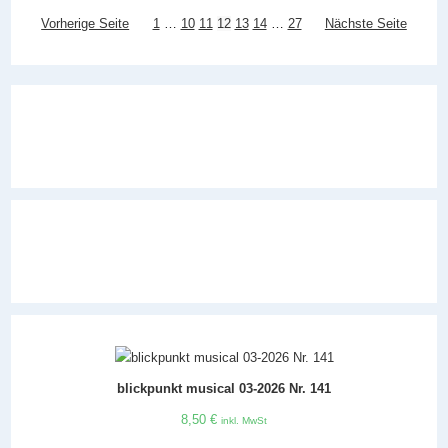
Vorherige Seite
1
…
10
11
12
13
14
…
27
Nächste Seite
blickpunkt musical 03-2026 Nr. 141
8,50
€
inkl. MwSt