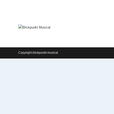
Zum
Inhalt
springen
Copyright blickpunkt musical