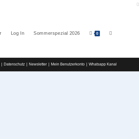
r
Log In
Sommerspezial 2026
Website-
0
Datenschutz
Newsletter
Mein Benutzerkonto
Whatsapp Kanal
Suche
umschalten